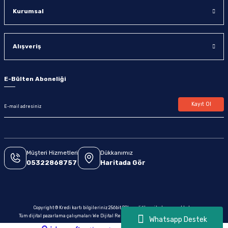
Kurumsal
Alışveriş
E-Bülten Aboneliği
Kayıt Ol
Müşteri Hizmetleri
Dükkanımız
05322868757
Haritada Gör
Copyright © Kredi kartı bilgileriniz 256bit SSL sertifikası ile korunmaktadır.
Tüm dijital pazarlama çalışmaları We Dijital Reklam & Yazılım tarafından yapılmaktadır.
Whatsapp Destek