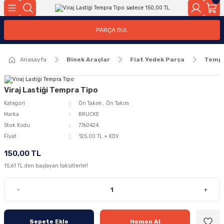
Geri Dön
Geri Dön
PARÇA BUL
ar
ar
Anasayfa
Binek Araçlar
Fiat Yedek Parça
Temp
ça
rça
Viraj Lastiği Tempra Tipo
Kategori
Ön Takım
,
Ön Takım
Marka
BRUCKE
Stok Kodu
7760424.
Fiyat
125,00 TL + KDV
150,00 TL
15,61 TL den başlayan taksitlerle!!
-
+
Sepete Ekle
Hemen Al