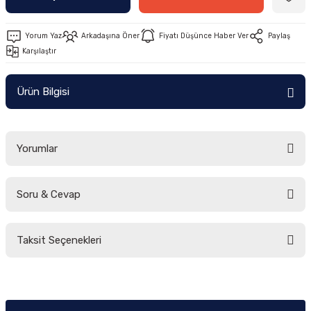
Yorum Yaz
Arkadaşına Öner
Fiyatı Düşünce Haber Ver
Paylaş
Karşılaştır
Ürün Bilgisi
Yorumlar
Soru & Cevap
Bu ürüne ilk yorumu siz yapın!
Taksit Seçenekleri
Yorum Yaz
Ürün hakkında henüz soru sorulmamış.
Soru Sor