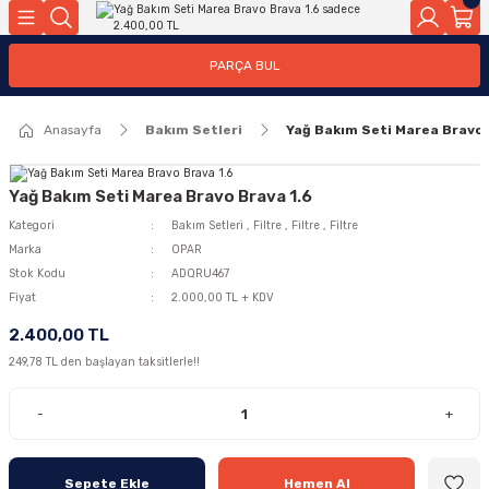
Geri Dön
Geri Dön
PARÇA BUL
ar
ar
Anasayfa
Bakım Setleri
Yağ Bakım Seti Marea Bravo 
ça
rça
Yağ Bakım Seti Marea Bravo Brava 1.6
Kategori
Bakım Setleri
,
Filtre
,
Filtre
,
Filtre
Marka
OPAR
Stok Kodu
ADQRU467
Fiyat
2.000,00 TL + KDV
2.400,00 TL
249,78 TL den başlayan taksitlerle!!
-
+
Sepete Ekle
Hemen Al