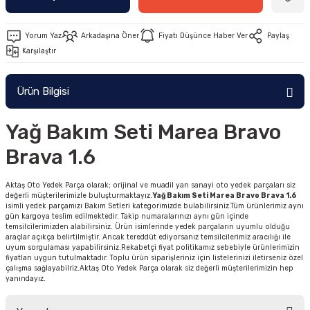
Yorum Yaz
Arkadaşına Öner
Fiyatı Düşünce Haber Ver
Paylaş
Karşılaştır
Ürün Bilgisi
Yağ Bakım Seti Marea Bravo
Brava 1.6
Aktaş Oto Yedek Parça olarak; orijinal ve muadil yan sanayi oto yedek parçaları siz
değerli müşterilerimizle buluşturmaktayız.
Yağ Bakım Seti Marea Bravo Brava 1.6
isimli yedek parçamızı Bakım Setleri kategorimizde bulabilirsiniz.Tüm ürünlerimiz aynı
gün kargoya teslim edilmektedir. Takip numaralarınızı aynı gün içinde
temsilcilerimizden alabilirsiniz. Ürün isimlerinde yedek parçaların uyumlu olduğu
araçlar açıkça belirtilmiştir. Ancak tereddüt ediyorsanız temsilcilerimiz aracılığı ile
uyum sorgulaması yapabilirsiniz.Rekabetçi fiyat politikamız sebebiyle ürünlerimizin
fiyatları uygun tutulmaktadır. Toplu ürün siparişleriniz için listelerinizi iletirseniz özel
çalışma sağlayabilriz.Aktaş Oto Yedek Parça olarak siz değerli müşterilerimizin hep
yanındayız.