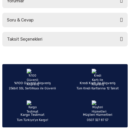
Yorumlar
Soru & Cevap
Bu ürüne ilk yorumu siz yapın!
Taksit Seçenekleri
Yorum Yaz
Ürün hakkında henüz soru sorulmamış.
Soru Sor
%100 Güvenli Alışveriş
Kredi Kartı ile Alışveriş
256bit SSL Sertifikası ile Güvenli
Tüm Kredi Kartlarına 12 Taksit
Kargo Teslimat
Müşteri Hizmetleri
Tüm Türkiye’ye Kargo!
0507 327 87 57