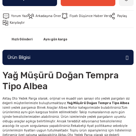
Yorum Yaz
Arkadaşına Öner
Fiyatı Düşünce Haber Ver
Paylaş
Karşılaştır
Hızlı Gönderi
Aynı gün kargo
Ürün Bilgisi
Yağ Müşürü Doğan Tempra
Tipo Albea
Aktaş Oto Yedek Parça olarak; orijinal ve muadil yan sanayi oto yedek parçaları siz
değerli müşterilerimizle buluşturmaktayız.
Yağ Müşürü Doğan Tempra Tipo Albea
isimli yedek parçamızı Binek Araçlar Albea Motor kategorimizde bulabilirsiniz.Tüm
ürünlerimiz aynı gün kargoya teslim edilmektedir. Takip numaralarınızı aynı gün
içinde temsilcilerimizden alabilirsiniz. Ürün isimlerinde yedek parçaların uyumlu
olduğu araçlar açıkça belirtilmiştir. Ancak tereddüt ediyorsanız temsilcilerimiz
aracılığı ile uyum sorgulaması yapabilirsiniz.Rekabetçi fiyat politikamız sebebiyle
ürünlerimizin fiyatları uygun tutulmaktadır. Toplu ürün siparişleriniz için listelerinizi
iletirseniz özel çalışma sağlayabilriz.Aktaş Oto Yedek Parça olarak siz değerli