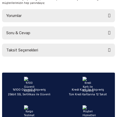
müşterilerimizin hep yanındayız.
Yorumlar
Soru & Cevap
Bu ürüne ilk yorumu siz yapın!
Taksit Seçenekleri
Yorum Yaz
Ürün hakkında henüz soru sorulmamış.
Soru Sor
%100 Güvenli Alışveriş
Kredi Kartı ile Alışveriş
256bit SSL Sertifikası ile Güvenli
Tüm Kredi Kartlarına 12 Taksit