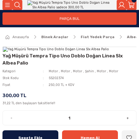
Geri Dön
Geri Dön
PARÇA BUL
ar
ar
Anasayfa
Binek Araçlar
Fiat Yedek Parça
Albea
ça
rça
Yağ Müşürü Tempra Tipo Uno Doblo Doğan Linea Slx
Albea Palio
Kategori
Motor
,
Motor
,
Motor
,
Şahin
,
Motor
,
Motor
Stok Kodu
55202374
Fiyat
250,00 TL + KDV
300,00 TL
31,22 TL den başlayan taksitlerle!!
-
+
Sepete Ekle
Hemen Al