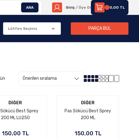
ARA
Giriş
/ Üye Ol
0,00 TL
PARÇA BUL
rün
DİĞER
DİĞER
 Sökücü Best Sprey
Pas Sökücü Best Sprey
200 ML LU250
200 ML
150,00 TL
150,00 TL