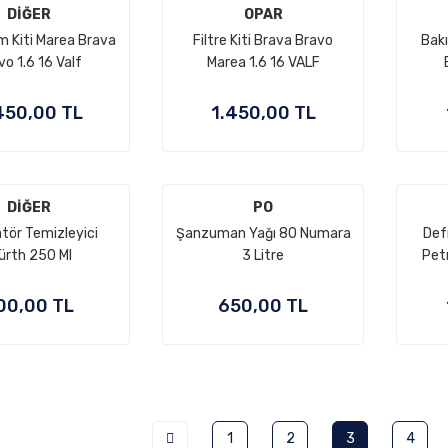
DİĞER
OPAR
m Kiti Marea Brava
Filtre Kiti Brava Bravo
Bak
vo 1.6 16 Valf
Marea 1.6 16 VALF
450,00 TL
1.450,00 TL
DİĞER
PO
tör Temizleyici
Şanzuman Yağı 80 Numara
Defr
ürth 250 Ml
3 Litre
Petr
00,00 TL
650,00 TL
1
2
3
4