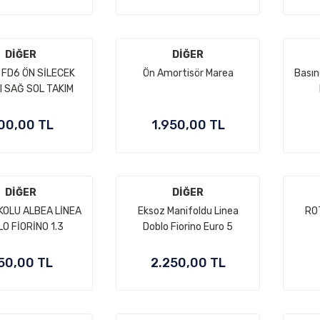
DİĞER
DİĞER
FD6 ÖN SİLECEK
Ön Amortisör Marea
Basın
 SAĞ SOL TAKIM
00,00 TL
1.950,00 TL
DİĞER
DİĞER
KOLU ALBEA LİNEA
Eksoz Manifoldu Linea
ROT
O FİORİNO 1.3
Doblo Fiorino Euro 5
MULTİJET
50,00 TL
2.250,00 TL