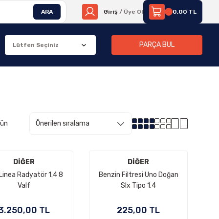
ARA
Giriş
/ Üye Ol
0,00 TL
PARÇA BUL
rün
DİĞER
DİĞER
 Linea Radyatör 1.4 8
Benzin Filtresi Uno Doğan
Valf
Slx Tipo 1.4
3.250,00 TL
225,00 TL