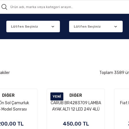
akiler
Toplam 3589 ü
DİĞER
DİĞER
YENI
Ön Sol Çamurluk
CARUB BR4283709 LAMBA
Fiat
 Model Sonrası
AYAK ALTI 12 LED 24V 4LÜ
KUMANDALI
200,00 TL
450,00 TL