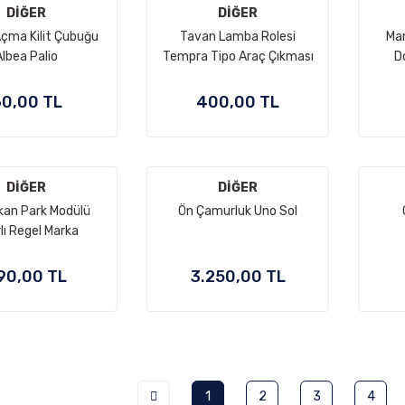
DİĞER
DİĞER
çma Kilit Çubuğu
Tavan Lamba Rolesi
Man
Albea Palio
Tempra Tipo Araç Çıkması
D
0,00 TL
400,00 TL
DİĞER
DİĞER
kan Park Modülü
Ön Çamurluk Uno Sol
lı Regel Marka
90,00 TL
3.250,00 TL
1
2
3
4