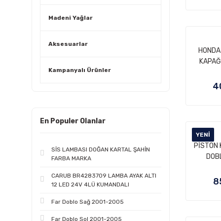
Madeni Yağlar
Aksesuarlar
HONDA 
KAPAĞI
Kampanyalı Ürünler
4
En Populer Olanlar
YENI
PİSTON 
SİS LAMBASI DOĞAN KARTAL ŞAHİN
DOBL
FARBA MARKA
CARUB BR4283709 LAMBA AYAK ALTI
8
12 LED 24V 4LÜ KUMANDALI
Far Doblo Sağ 2001-2005
Far Doblo Sol 2001-2005