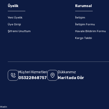
Üyelik
Kurumsal
Yeni Üyelik
İletişim
Üye Girişi
İletişim Formu
Şifremi Unuttum
Havale Bildirim Formu
Kargo Takibi
Müşteri Hizmetleri
Dükkanımız
05322868757
Haritada Gör
.
ktadır.