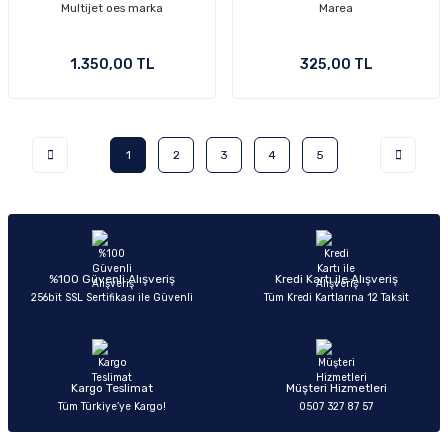
Multijet oes marka
Marea
1.350,00 TL
325,00 TL
1
2
3
4
5
%100 Güvenli Alışveriş
Kredi Kartı ile Alışveriş
256bit SSL Sertifikası ile Güvenli
Tüm Kredi Kartlarına 12 Taksit
Kargo Teslimat
Müşteri Hizmetleri
Tüm Türkiye’ye Kargo!
0507 327 87 57