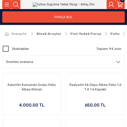
Geri Dön
Geri Dön
PARÇA BUL
ar
ar
Anasayfa
Binek Araçlar
Fiat Yedek Parça
Palio
ça
Stoktakiler
Toplam 94 ürün
rça
Kalorifer Kumanda Grubu Palio
Radyatör Ek Depo Albea Palio 1.2
Albea Klimalı
1.4 1.6 Kapaklı
4.000,00 TL
650,00 TL