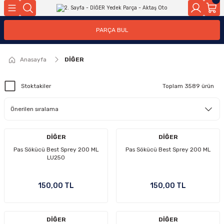
Geri Dön
Geri Dön
PARÇA BUL
ar
ar
Anasayfa
DİĞER
ça
Stoktakiler
Toplam 3589 ürün
rça
DİĞER
DİĞER
Pas Sökücü Best Sprey 200 ML
Pas Sökücü Best Sprey 200 ML
LU250
150,00 TL
150,00 TL
DİĞER
DİĞER