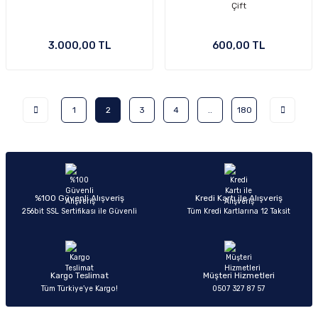
Çift
3.000,00 TL
600,00 TL
1
2
3
4
..
180
%100 Güvenli Alışveriş
Kredi Kartı ile Alışveriş
256bit SSL Sertifikası ile Güvenli
Tüm Kredi Kartlarına 12 Taksit
Kargo Teslimat
Müşteri Hizmetleri
Tüm Türkiye’ye Kargo!
0507 327 87 57