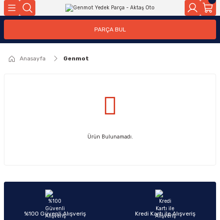
Geri Dön
Geri Dön
PARÇA BUL
ar
ar
Anasayfa
Genmot
ça
rça
Ürün Bulunamadı.
%100 Güvenli Alışveriş
Kredi Kartı ile Alışveriş