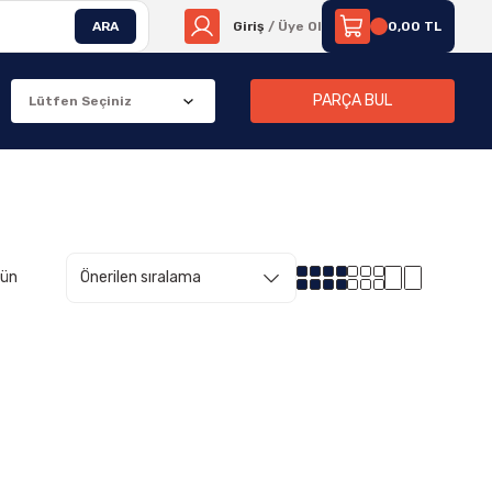
ARA
Giriş
/ Üye Ol
0,00 TL
PARÇA BUL
rün