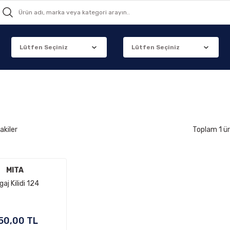
akiler
Toplam 1 ü
MITA
aj Kilidi 124
50,00 TL