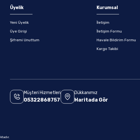
Üyelik
Kurumsal
Yeni Üyelik
İletişim
Üye Girişi
İletişim Formu
Şifremi Unuttum
Havale Bildirim Formu
Kargo Takibi
Müşteri Hizmetleri
Dükkanımız
05322868757
Haritada Gör
.
ktadır.