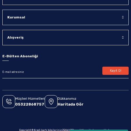
Kurumsal
Alışveriş
E-Bülten Aboneliği
Kayıt Ol
Müşteri Hizmetleri
Dükkanımız
05322868757
Haritada Gör
Copyright © Kredi kartı bilgileriniz 256bit SSL sertifikası ile korunmaktadır.