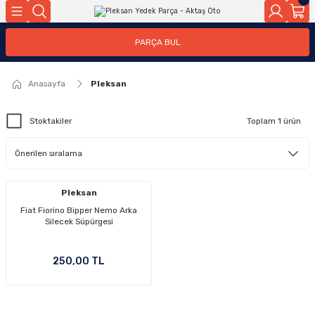
Geri Dön
Geri Dön
PARÇA BUL
ar
ar
Anasayfa
Pleksan
ça
Stoktakiler
Toplam 1 ürün
rça
Pleksan
Fiat Fiorino Bipper Nemo Arka
Silecek Süpürgesi
250,00 TL