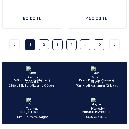
80,00 TL
450,00 TL
1
2
3
4
..
10
%100 Güvenli Alışveriş
Kredi Kartı ile Alışveriş
256bit SSL Sertifikası ile Güvenli
Tüm Kredi Kartlarına 12 Taksit
Kargo Teslimat
Müşteri Hizmetleri
Tüm Türkiye’ye Kargo!
0507 327 87 57