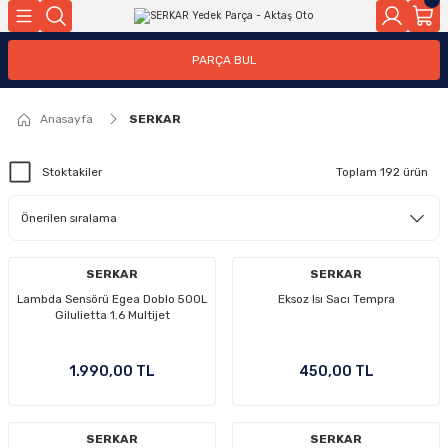
Geri Dön
Geri Dön
PARÇA BUL
ar
ar
Anasayfa
SERKAR
ça
Stoktakiler
Toplam 192 ürün
rça
SERKAR
SERKAR
Lambda Sensörü Egea Doblo 500L
Eksoz Isı Sacı Tempra
Gilulietta 1.6 Multijet
1.990,00 TL
450,00 TL
SERKAR
SERKAR