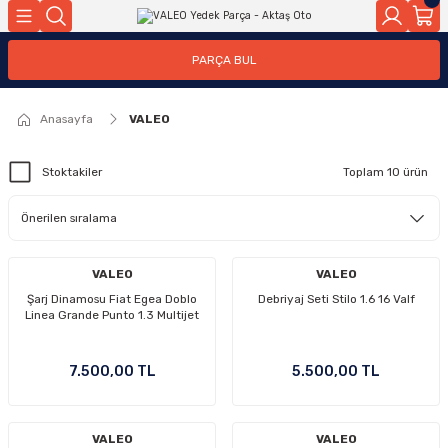
Geri Dön
Geri Dön
PARÇA BUL
ar
ar
Anasayfa
VALEO
ça
Stoktakiler
Toplam 10 ürün
rça
VALEO
VALEO
Şarj Dinamosu Fiat Egea Doblo
Debriyaj Seti Stilo 1.6 16 Valf
Linea Grande Punto 1.3 Multijet
7.500,00 TL
5.500,00 TL
VALEO
VALEO