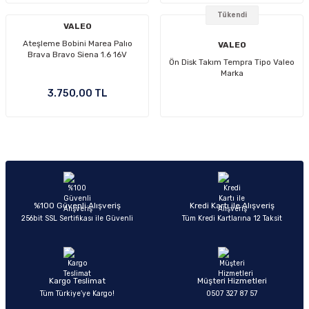
Tükendi
VALEO
Ateşleme Bobini Marea Palıo
VALEO
Brava Bravo Siena 1.6 16V
Ön Disk Takım Tempra Tipo Valeo
Marka
3.750,00 TL
%100 Güvenli Alışveriş
Kredi Kartı ile Alışveriş
256bit SSL Sertifikası ile Güvenli
Tüm Kredi Kartlarına 12 Taksit
Kargo Teslimat
Müşteri Hizmetleri
Tüm Türkiye’ye Kargo!
0507 327 87 57