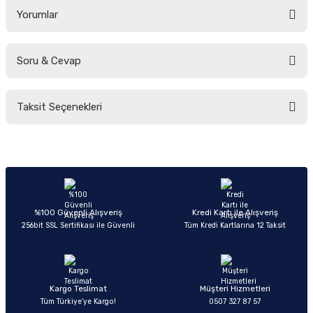
Yorumlar
Soru & Cevap
Bu ürüne ilk yorumu siz yapın!
Taksit Seçenekleri
Yorum Yaz
Ürün hakkında henüz soru sorulmamış.
Soru Sor
%100 Güvenli Alışveriş
Kredi Kartı ile Alışveriş
256bit SSL Sertifikası ile Güvenli
Tüm Kredi Kartlarına 12 Taksit
Kargo Teslimat
Müşteri Hizmetleri
Tüm Türkiye’ye Kargo!
0507 327 87 57