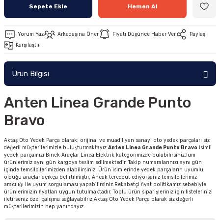
Sepete Ekle
Hemen Al
Yorum Yaz
Arkadaşına Öner
Fiyatı Düşünce Haber Ver
Paylaş
Karşılaştır
Ürün Bilgisi
Anten Linea Grande Punto
Bravo
Aktaş Oto Yedek Parça olarak; orijinal ve muadil yan sanayi oto yedek parçaları siz
değerli müşterilerimizle buluşturmaktayız.
Anten Linea Grande Punto Bravo
isimli
yedek parçamızı Binek Araçlar Linea Elektrik kategorimizde bulabilirsiniz.Tüm
ürünlerimiz aynı gün kargoya teslim edilmektedir. Takip numaralarınızı aynı gün
içinde temsilcilerimizden alabilirsiniz. Ürün isimlerinde yedek parçaların uyumlu
olduğu araçlar açıkça belirtilmiştir. Ancak tereddüt ediyorsanız temsilcilerimiz
aracılığı ile uyum sorgulaması yapabilirsiniz.Rekabetçi fiyat politikamız sebebiyle
ürünlerimizin fiyatları uygun tutulmaktadır. Toplu ürün siparişleriniz için listelerinizi
iletirseniz özel çalışma sağlayabilriz.Aktaş Oto Yedek Parça olarak siz değerli
müşterilerimizin hep yanındayız.