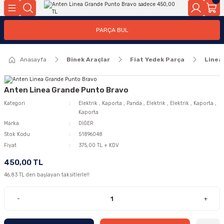
Geri Dön
Geri Dön
PARÇA BUL
ar
ar
Anasayfa
Binek Araçlar
Fiat Yedek Parça
Linea
ça
rça
Anten Linea Grande Punto Bravo
Kategori
Elektrik
,
Kaporta
,
Panda
,
Elektrik
,
Elektrik
,
Kaporta
,
Kaporta
Marka
DİĞER
Stok Kodu
51896048
Fiyat
375,00 TL + KDV
450,00 TL
46,83 TL den başlayan taksitlerle!!
-
+