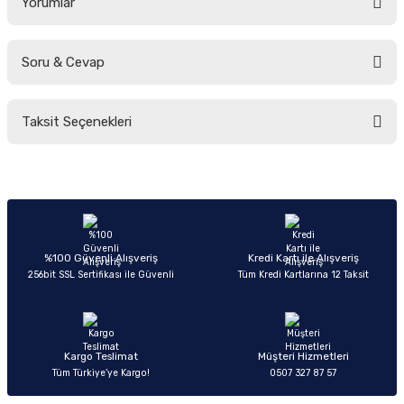
Yorumlar
Soru & Cevap
Bu ürüne ilk yorumu siz yapın!
Taksit Seçenekleri
Yorum Yaz
Ürün hakkında henüz soru sorulmamış.
Soru Sor
%100 Güvenli Alışveriş
Kredi Kartı ile Alışveriş
256bit SSL Sertifikası ile Güvenli
Tüm Kredi Kartlarına 12 Taksit
Kargo Teslimat
Müşteri Hizmetleri
Tüm Türkiye’ye Kargo!
0507 327 87 57