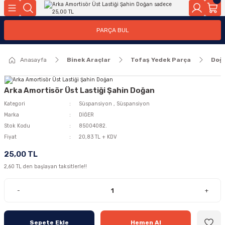
Geri Dön
Geri Dön
PARÇA BUL
ar
ar
Anasayfa
Binek Araçlar
Tofaş Yedek Parça
Doğ
ça
rça
Arka Amortisör Üst Lastiği Şahin Doğan
Kategori
Süspansiyon
,
Süspansiyon
Marka
DİĞER
Stok Kodu
85004082.
Fiyat
20,83 TL + KDV
25,00 TL
2,60 TL den başlayan taksitlerle!!
-
+
Sepete Ekle
Hemen Al