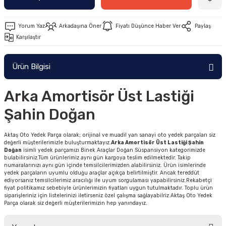
Yorum Yaz
Arkadaşına Öner
Fiyatı Düşünce Haber Ver
Paylaş
Karşılaştır
Ürün Bilgisi
Arka Amortisör Üst Lastiği
Şahin Doğan
Aktaş Oto Yedek Parça olarak; orijinal ve muadil yan sanayi oto yedek parçaları siz
değerli müşterilerimizle buluşturmaktayız.
Arka Amortisör Üst Lastiği Şahin
Doğan
isimli yedek parçamızı Binek Araçlar Doğan Süspansiyon kategorimizde
bulabilirsiniz.Tüm ürünlerimiz aynı gün kargoya teslim edilmektedir. Takip
numaralarınızı aynı gün içinde temsilcilerimizden alabilirsiniz. Ürün isimlerinde
yedek parçaların uyumlu olduğu araçlar açıkça belirtilmiştir. Ancak tereddüt
ediyorsanız temsilcilerimiz aracılığı ile uyum sorgulaması yapabilirsiniz.Rekabetçi
fiyat politikamız sebebiyle ürünlerimizin fiyatları uygun tutulmaktadır. Toplu ürün
siparişleriniz için listelerinizi iletirseniz özel çalışma sağlayabilriz.Aktaş Oto Yedek
Parça olarak siz değerli müşterilerimizin hep yanındayız.