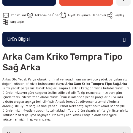
Yorum Yaz
Arkadaşına Öner
Fiyatı Düşünce Haber Ver
Paylaş
Karşılaştır
Ürün Bilgisi
Arka Cam Kriko Tempra Tipo
Sağ Arka
Aktaş Oto Yedek Parça olarak; orijinal ve muadil yan sanayi oto yedek parçaları siz
değerli müşterilerimizle buluşturmaktayız.
Arka Cam Kriko Tempra Tipo Sağ Arka
isimli yedek parçamızı Binek Araçlar Tempra Elektrik kategorimizde bulabilirsiniz.Tüm
ürünlerimiz aynı gün kargoya teslim edilmektedir. Takip numaralarınızı aynı gün
içinde temsilcilerimizden alabilirsiniz. Ürün isimlerinde yedek parçaların uyumlu
olduğu araçlar açıkça belirtilmiştir. Ancak tereddüt ediyorsanız temsilcilerimiz
aracılığı ile uyum sorgulaması yapabilirsiniz.Rekabetçi fiyat politikamız sebebiyle
ürünlerimizin fiyatları uygun tutulmaktadır. Toplu ürün siparişleriniz için listelerinizi
iletirseniz özel çalışma sağlayabilriz.Aktaş Oto Yedek Parça olarak siz değerli
müşterilerimizin hep yanındayız.