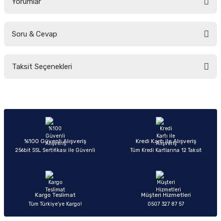
Yorumlar
Soru & Cevap
Bu ürüne ilk yorumu siz yapın!
Taksit Seçenekleri
Yorum Yaz
Ürün hakkında henüz soru sorulmamış.
Soru Sor
%100 Güvenli Alışveriş
Kredi Kartı ile Alışveriş
256bit SSL Sertifikası ile Güvenli
Tüm Kredi Kartlarına 12 Taksit
Kargo Teslimat
Müşteri Hizmetleri
Tüm Türkiye’ye Kargo!
0507 327 87 57