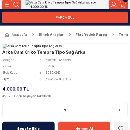
Geri Dön
Geri Dön
PARÇA BUL
ar
ar
Anasayfa
Binek Araçlar
Fiat Yedek Parça
Temp
ça
rça
Arka Cam Kriko Tempra Tipo Sağ Arka
Kategori
Elektrik
,
Kaporta
Marka
DİĞER
Stok Kodu
BDEQXZ47
Fiyat
3.333,33 TL + KDV
4.000,00 TL
416,30 TL den başlayan taksitlerle!!
-
+
Sepete Ekle
Hemen Al