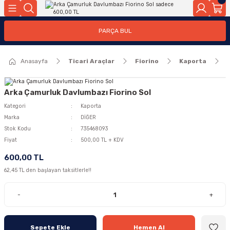
Geri Dön
Geri Dön
PARÇA BUL
ar
ar
Anasayfa
Ticari Araçlar
Fiorino
Kaporta
ça
rça
Arka Çamurluk Davlumbazı Fiorino Sol
Kategori
Kaporta
Marka
DİĞER
Stok Kodu
735468093
Fiyat
500,00 TL + KDV
600,00 TL
62,45 TL den başlayan taksitlerle!!
-
+
Sepete Ekle
Hemen Al