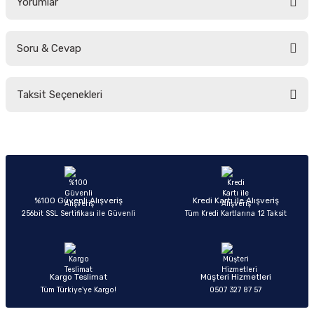
Yorumlar
Soru & Cevap
Bu ürüne ilk yorumu siz yapın!
Taksit Seçenekleri
Yorum Yaz
Ürün hakkında henüz soru sorulmamış.
Soru Sor
%100 Güvenli Alışveriş
Kredi Kartı ile Alışveriş
256bit SSL Sertifikası ile Güvenli
Tüm Kredi Kartlarına 12 Taksit
Kargo Teslimat
Müşteri Hizmetleri
Tüm Türkiye’ye Kargo!
0507 327 87 57