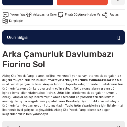
Yorum Yaz
Arkadaşına Öner
Fiyatı Düşünce Haber Ver
Paylaş
Karşılaştır
Ürün Bilgisi
Arka Çamurluk Davlumbazı
Fiorino Sol
Aktaş Oto Yedek Parça olarak; orijinal ve muadil yan sanayi oto yedek parçaları siz
değerli müşterilerimizle buluşturmaktayız.
Arka Çamurluk Davlumbazı Fiorino Sol
isimli yedek parçamızı Ticari Araçlar Fiorino Kaporta kategorimizde bulabilirsiniz.Tüm
ürünlerimiz aynı gün kargoya teslim edilmektedir. Takip numaralarınızı aynı gün
içinde temsilcilerimizden alabilirsiniz. Ürün isimlerinde yedek parçaların uyumlu
olduğu araçlar açıkça belirtilmiştir. Ancak tereddüt ediyorsanız temsilcilerimiz
aracılığı ile uyum sorgulaması yapabilirsiniz.Rekabetçi fiyat politikamız sebebiyle
ürünlerimizin fiyatları uygun tutulmaktadır. Toplu ürün siparişleriniz için listelerinizi
iletirseniz özel çalışma sağlayabilriz.Aktaş Oto Yedek Parça olarak siz değerli
müşterilerimizin hep yanındayız.