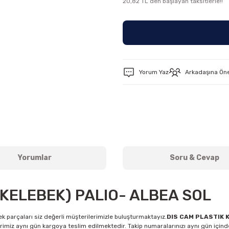
20,82 TL den başlayan taksitlerle!!
Yorum Yaz
Arkadaşına Ön
Yorumlar
Soru & Cevap
(KELEBEK) PALIO- ALBEA SOL
k parçaları siz değerli müşterilerimizle buluşturmaktayız.
DIS CAM PLASTIK 
imiz aynı gün kargoya teslim edilmektedir. Takip numaralarınızı aynı gün içinde