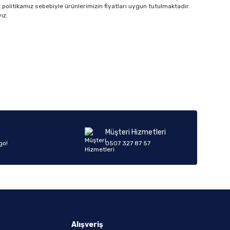
 politikamız sebebiyle ürünlerimizin fiyatları uygun tutulmaktadır.
ız.
Müşteri Hizmetleri
go!
0507 327 87 57
Alışveriş