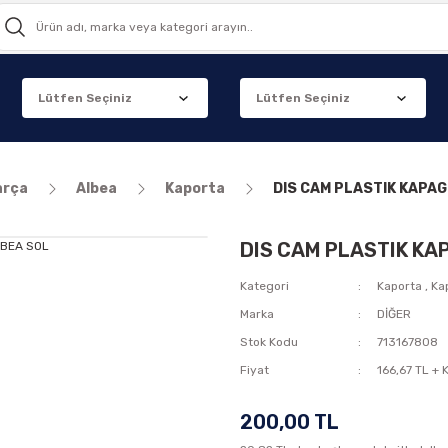
arça
Albea
Kaporta
DIS CAM PLASTIK KAPAG
DIS CAM PLASTIK KAP
Kategori
Kaporta
,
Ka
Marka
DİĞER
Stok Kodu
713167808
Fiyat
166,67 TL + 
200,00 TL