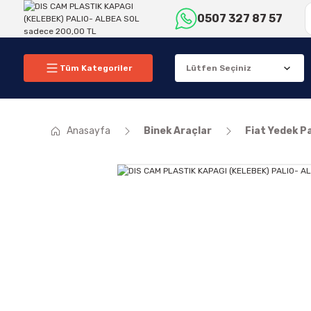
0507 327 87 57
Tüm Kategoriler
Anasayfa
Binek Araçlar
Fiat Yedek P