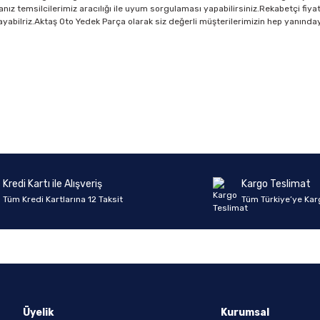
ız temsilcilerimiz aracılığı ile uyum sorgulaması yapabilirsiniz.Rekabetçi fiyat
ağlayabilriz.Aktaş Oto Yedek Parça olarak siz değerli müşterilerimizin hep yanınday
Ürün hakkında henüz soru sorulmamış.
Bu ürüne ilk yorumu siz yapın!
Yorum Yaz
Soru Sor
Kredi Kartı ile Alışveriş
Kargo Teslimat
Tüm Kredi Kartlarına 12 Taksit
Tüm Türkiye’ye Kar
Üyelik
Kurumsal