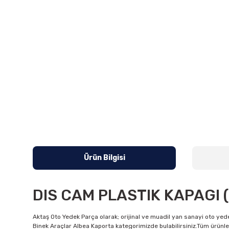
Ürün Bilgisi
DIS CAM PLASTIK KAPAGI 
Aktaş Oto Yedek Parça olarak; orijinal ve muadil yan sanayi oto yede
Binek Araçlar Albea Kaporta kategorimizde bulabilirsiniz.Tüm ürünler