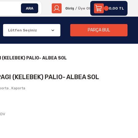
ARA
Giriş
/ Üye Ol
0,00 TL
PARÇA BUL
I (KELEBEK) PALIO- ALBEA SOL
AGI (KELEBEK) PALIO- ALBEA SOL
porta
,
Kaporta
KDV