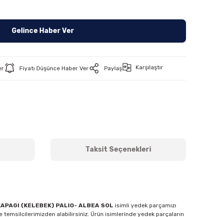
Gelince Haber Ver
Karşılaştır
er
Fiyatı Düşünce Haber Ver
Paylaş
Taksit Seçenekleri
KAPAGI (KELEBEK) PALIO- ALBEA SOL
isimli yedek parçamızı
 temsilcilerimizden alabilirsiniz. Ürün isimlerinde yedek parçaların