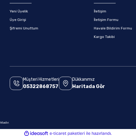
Yeni Üyelik
İletişim
Üye Girişi
İletişim Formu
Şifremi Unuttum
Havale Bildirim Formu
Kargo Takibi
Müşteri Hizmetleri
Dükkanımız
05322868757
Haritada Gör
.
ktadır.
ile
ideasoft
e-