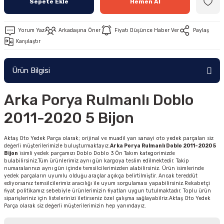
Sepete Ekle
Hemen Al
Yorum Yaz
Arkadaşına Öner
Fiyatı Düşünce Haber Ver
Paylaş
Karşılaştır
Ürün Bilgisi
Arka Porya Rulmanlı Doblo
2011-2020 5 Bijon
Aktaş Oto Yedek Parça olarak; orijinal ve muadil yan sanayi oto yedek parçaları siz
değerli müşterilerimizle buluşturmaktayız.
Arka Porya Rulmanlı Doblo 2011-2020 5
Bijon
isimli yedek parçamızı Doblo Doblo 3 Ön Takım kategorimizde
bulabilirsiniz.Tüm ürünlerimiz aynı gün kargoya teslim edilmektedir. Takip
numaralarınızı aynı gün içinde temsilcilerimizden alabilirsiniz. Ürün isimlerinde
yedek parçaların uyumlu olduğu araçlar açıkça belirtilmiştir. Ancak tereddüt
ediyorsanız temsilcilerimiz aracılığı ile uyum sorgulaması yapabilirsiniz.Rekabetçi
fiyat politikamız sebebiyle ürünlerimizin fiyatları uygun tutulmaktadır. Toplu ürün
siparişleriniz için listelerinizi iletirseniz özel çalışma sağlayabilriz.Aktaş Oto Yedek
Parça olarak siz değerli müşterilerimizin hep yanındayız.