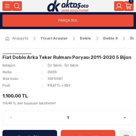
0
Geri Dön
Geri Dön
PARÇA BUL
ar
ar
Anasayfa
Ticari Araçlar
Doblo
Doblo 3
Ön
ça
rça
Fiat Doblo Arka Teker Rulmanı Poryası 2011-2020 5 Bijon
Kategori
Ön Takım
,
Ön Takım
Marka
DİĞER
Stok Kodu
51810087
Fiyat
916,67 TL + KDV
1.100,00 TL
114,48 TL den başlayan taksitlerle!!
-
+