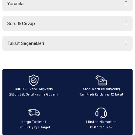
Yorumlar
Soru & Cevap
Bu ürüne ilk yorumu siz yapın!
Taksit Seçenekleri
Yorum Yaz
Ürün hakkında henüz soru sorulmamış.
Soru Sor
%100 Güvenli Alışveriş
Kredi Kartı ile Alışveriş
256bit SSL Sertifikası ile Güvenli
Tüm Kredi Kartlarına 12 Taksit
Kargo Teslimat
Müşteri Hizmetleri
Tüm Türkiye’ye Kargo!
0507 327 87 57