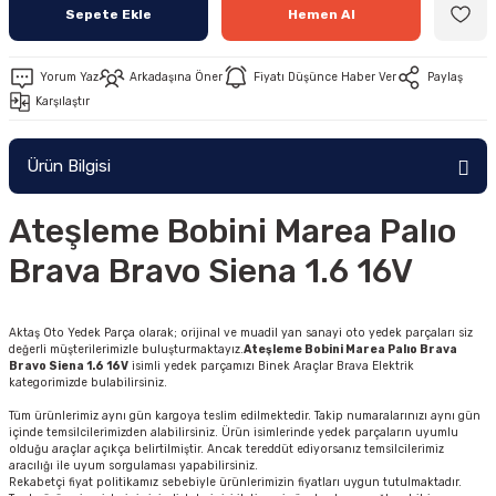
Sepete Ekle
Hemen Al
Yorum Yaz
Arkadaşına Öner
Fiyatı Düşünce Haber Ver
Paylaş
Karşılaştır
Ürün Bilgisi
Ateşleme Bobini Marea Palıo
Brava Bravo Siena 1.6 16V
Aktaş Oto Yedek Parça olarak; orijinal ve muadil yan sanayi oto yedek parçaları siz
değerli müşterilerimizle buluşturmaktayız.
Ateşleme Bobini Marea Palıo Brava
Bravo Siena 1.6 16V
isimli yedek parçamızı Binek Araçlar Brava Elektrik
kategorimizde bulabilirsiniz.
Tüm ürünlerimiz aynı gün kargoya teslim edilmektedir. Takip numaralarınızı aynı gün
içinde temsilcilerimizden alabilirsiniz. Ürün isimlerinde yedek parçaların uyumlu
olduğu araçlar açıkça belirtilmiştir. Ancak tereddüt ediyorsanız temsilcilerimiz
aracılığı ile uyum sorgulaması yapabilirsiniz.
Rekabetçi fiyat politikamız sebebiyle ürünlerimizin fiyatları uygun tutulmaktadır.