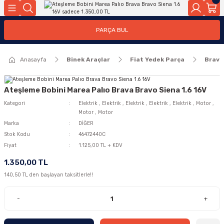
Geri Dön
Geri Dön
PARÇA BUL
ar
ar
Anasayfa
Binek Araçlar
Fiat Yedek Parça
Brava
ça
rça
Ateşleme Bobini Marea Palıo Brava Bravo Siena 1.6 16V
Kategori
Elektrik
,
Elektrik
,
Elektrik
,
Elektrik
,
Elektrik
,
Motor
,
Motor
,
Motor
Marka
DİĞER
Stok Kodu
46472440C
Fiyat
1.125,00 TL + KDV
1.350,00 TL
140,50 TL den başlayan taksitlerle!!
-
+