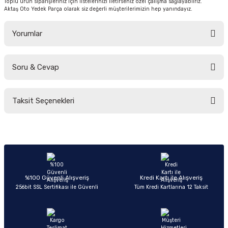
Toplu ürün siparişleriniz için listelerinizi iletirseniz özel çalışma sağlayabilriz.
Aktaş Oto Yedek Parça olarak siz değerli müşterilerimizin hep yanındayız.
Yorumlar
Soru & Cevap
Bu ürüne ilk yorumu siz yapın!
Taksit Seçenekleri
Yorum Yaz
Ürün hakkında henüz soru sorulmamış.
Soru Sor
%100 Güvenli Alışveriş
Kredi Kartı ile Alışveriş
256bit SSL Sertifikası ile Güvenli
Tüm Kredi Kartlarına 12 Taksit