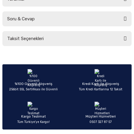
Soru & Cevap
Bu ürüne ilk yorumu siz yapın!
Taksit Seçenekleri
Yorum Yaz
Ürün hakkında henüz soru sorulmamış.
Soru Sor
%100 Güvenli Alışveriş
Kredi Kartı ile Alışveriş
256bit SSL Sertifikası ile Güvenli
Tüm Kredi Kartlarına 12 Taksit
Kargo Teslimat
Müşteri Hizmetleri
Tüm Türkiye’ye Kargo!
0507 327 87 57