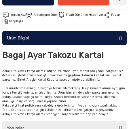
Yorum Yaz
Arkadaşına Öner
Fiyatı Düşünce Haber Ver
Paylaş
Karşılaştır
Ürün Bilgisi
Bagaj Ayar Takozu Kartal
Aktaş Oto Yedek Parça olarak; orijinal ve muadil yan sanayi oto yedek parçaları siz
değerli müşterilerimizle buluşturmaktayız.
Bagaj Ayar Takozu Kartal
isimli yedek
parçamızı Binek Araçlar Kartal Kaporta kategorimizde bulabilirsiniz.
Tüm ürünlerimiz aynı gün kargoya teslim edilmektedir. Takip numaralarınızı aynı gün
içinde temsilcilerimizden alabilirsiniz. Ürün isimlerinde yedek parçaların uyumlu
olduğu araçlar açıkça belirtilmiştir. Ancak tereddüt ediyorsanız temsilcilerimiz
aracılığı ile uyum sorgulaması yapabilirsiniz.
Rekabetçi fiyat politikamız sebebiyle ürünlerimizin fiyatları uygun tutulmaktadır.
Toplu ürün siparişleriniz için listelerinizi iletirseniz özel çalışma sağlayabilriz.
Aktaş Oto Yedek Parça olarak siz değerli müşterilerimizin hep yanındayız.
Yorumlar