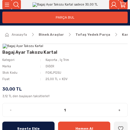
Geri Dön
Geri Dön
PARÇA BUL
ar
ar
Anasayfa
Binek Araçlar
Tofaş Yedek Parça
Kart
ça
rça
Bagaj Ayar Takozu Kartal
Kategori
Kaporta
,
İç Trim
Marka
DİĞER
Stok Kodu
FGKLPQSU
Fiyat
25,00 TL + KDV
30,00 TL
3,12 TL den başlayan taksitlerle!!
-
+
Sepete Ekle
Hemen Al