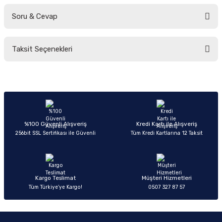
Soru & Cevap
Bu ürüne ilk yorumu siz yapın!
Taksit Seçenekleri
Yorum Yaz
Ürün hakkında henüz soru sorulmamış.
Soru Sor
%100 Güvenli Alışveriş
Kredi Kartı ile Alışveriş
256bit SSL Sertifikası ile Güvenli
Tüm Kredi Kartlarına 12 Taksit
Kargo Teslimat
Müşteri Hizmetleri
Tüm Türkiye’ye Kargo!
0507 327 87 57