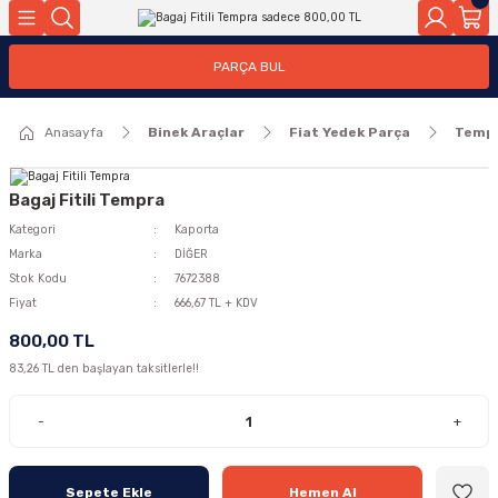
Geri Dön
Geri Dön
PARÇA BUL
ar
ar
Anasayfa
Binek Araçlar
Fiat Yedek Parça
Temp
ça
rça
Bagaj Fitili Tempra
Kategori
Kaporta
Marka
DİĞER
Stok Kodu
7672388
Fiyat
666,67 TL + KDV
800,00 TL
83,26 TL den başlayan taksitlerle!!
-
+
Sepete Ekle
Hemen Al