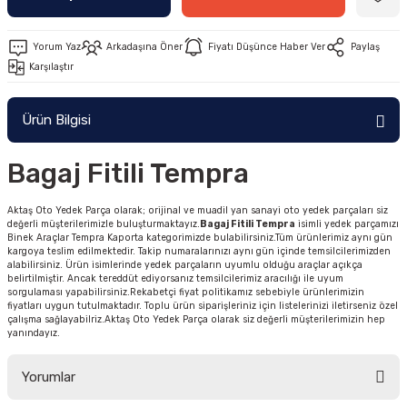
Yorum Yaz
Arkadaşına Öner
Fiyatı Düşünce Haber Ver
Paylaş
Karşılaştır
Ürün Bilgisi
Bagaj Fitili Tempra
Aktaş Oto Yedek Parça olarak; orijinal ve muadil yan sanayi oto yedek parçaları siz
değerli müşterilerimizle buluşturmaktayız.
Bagaj Fitili Tempra
isimli yedek parçamızı
Binek Araçlar Tempra Kaporta kategorimizde bulabilirsiniz.Tüm ürünlerimiz aynı gün
kargoya teslim edilmektedir. Takip numaralarınızı aynı gün içinde temsilcilerimizden
alabilirsiniz. Ürün isimlerinde yedek parçaların uyumlu olduğu araçlar açıkça
belirtilmiştir. Ancak tereddüt ediyorsanız temsilcilerimiz aracılığı ile uyum
sorgulaması yapabilirsiniz.Rekabetçi fiyat politikamız sebebiyle ürünlerimizin
fiyatları uygun tutulmaktadır. Toplu ürün siparişleriniz için listelerinizi iletirseniz özel
çalışma sağlayabilriz.Aktaş Oto Yedek Parça olarak siz değerli müşterilerimizin hep
yanındayız.
Yorumlar