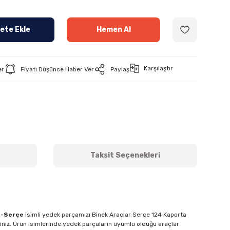
ete Ekle
Hemen Al
Karşılaştır
er
Fiyatı Düşünce Haber Ver
Paylaş
Taksit Seçenekleri
4-Serçe
isimli yedek parçamızı Binek Araçlar Serçe 124 Kaporta
siniz. Ürün isimlerinde yedek parçaların uyumlu olduğu araçlar