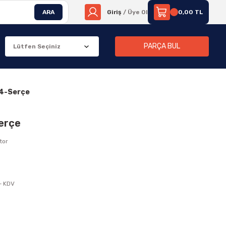
ARA
Giriş
/ Üye Ol
0,00 TL
PARÇA BUL
24-Serçe
erçe
tor
+ KDV