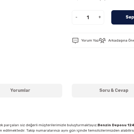
-
+
Sep
Yorum Yaz
Arkadaşına Ön
Yorumlar
Soru & Cevap
k parçaları siz değerli müşterilerimizle buluşturmaktayız.
Benzin Deposu 12
m edilmektedir. Takip numaralarınızı aynı gün içinde temsilcilerimizden alabilir