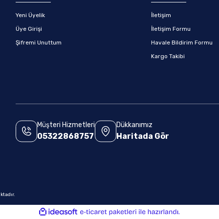
Yeni Üyelik
İletişim
Üye Girişi
İletişim Formu
Şifremi Unuttum
Havale Bildirim Formu
Kargo Takibi
Müşteri Hizmetleri
Dükkanımız
05322868757
Haritada Gör
.
ktadır.
ile
ideasoft
e-