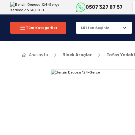
0507 327 87 57
Tüm Kategoriler
Anasayfa
Binek Araçlar
Tofaş Yedek