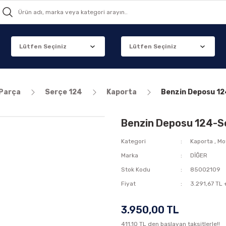
 Parça
Serçe 124
Kaporta
Benzin Deposu 1
Benzin Deposu 124-S
Kategori
Kaporta
,
Mo
Marka
DİĞER
Stok Kodu
85002109
Fiyat
3.291,67 TL 
3.950,00 TL
411,10 TL den başlayan taksitlerle!!