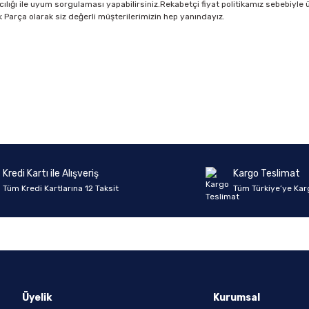
cılığı ile uyum sorgulaması yapabilirsiniz.Rekabetçi fiyat politikamız sebebiyle ü
dek Parça olarak siz değerli müşterilerimizin hep yanındayız.
Ürün hakkında henüz soru sorulmamış.
Bu ürüne ilk yorumu siz yapın!
Yorum Yaz
Soru Sor
Kredi Kartı ile Alışveriş
Kargo Teslimat
Tüm Kredi Kartlarına 12 Taksit
Tüm Türkiye’ye Kar
Üyelik
Kurumsal