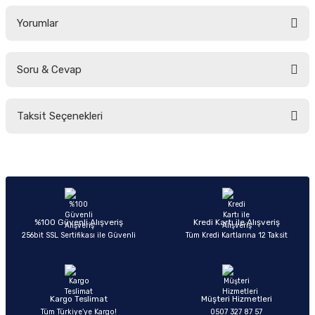
Yorumlar
Soru & Cevap
Bu ürüne ilk yorumu siz yapın!
Taksit Seçenekleri
Yorum Yaz
Ürün hakkında henüz soru sorulmamış.
Soru Sor
%100 Güvenli Alışveriş
Kredi Kartı ile Alışveriş
256bit SSL Sertifikası ile Güvenli
Tüm Kredi Kartlarına 12 Taksit
Kargo Teslimat
Müşteri Hizmetleri
Tüm Türkiye’ye Kargo!
0507 327 87 57