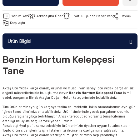
Yorum Yaz
Arkadaşına Öner
Fiyatı Düşünce Haber Ver
Paylaş
Karşılaştır
Ürün Bilgisi
Benzin Hortum Kelepçesi
Tane
Aktaş Oto Yedek Parça olarak; orijinal ve muadil yan sanayi oto yedek parçaları siz
değerli müşterilerimizle buluşturmaktayız.
Benzin Hortum Kelepçesi Tane
isimli
yedek parçamızı Binek Araçlar Doğan Motor kategorimizde bulabilirsiniz.
Tüm ürünlerimiz aynı gün kargoya teslim edilmektedir. Takip numaralarınızı aynı gün
içinde temsilcilerimizden alabilirsiniz. Ürün isimlerinde yedek parçaların uyumlu
olduğu araçlar açıkça belirtilmiştir. Ancak tereddüt ediyorsanız temsilcilerimiz
aracılığı ile uyum sorgulaması yapabilirsiniz.
Rekabetçi fiyat politikamız sebebiyle ürünlerimizin fiyatları uygun tutulmaktadır.
Toplu ürün siparişleriniz için listelerinizi iletirseniz özel çalışma sağlayabilriz.
Aktaş Oto Yedek Parça olarak siz değerli müşterilerimizin hep yanındayız.