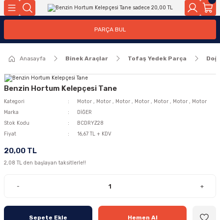
Geri Dön
Geri Dön
PARÇA BUL
ar
ar
Anasayfa
Binek Araçlar
Tofaş Yedek Parça
Doğ
ça
rça
Benzin Hortum Kelepçesi Tane
Kategori
Motor
,
Motor
,
Motor
,
Motor
,
Motor
,
Motor
,
Motor
Marka
DİĞER
Stok Kodu
BCDRYZ28
Fiyat
16,67 TL + KDV
20,00 TL
2,08 TL den başlayan taksitlerle!!
-
+
Sepete Ekle
Hemen Al