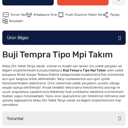
Yorum Yaz
Arkadaşına Öner
Fiyatı Düşünce Haber Ver
Paylaş
Karşılaştır
Ürün Bilgisi
Buji Tempra Tipo Mpi Takım
Aktaş Oto Yedek Parça olarak; orijinal ve muadil yan sanayi oto yedek parçaları siz
değerli müşterilerimizle buluşturmaktayız.
Buji Tempra Tipo Mpi Takım
isimli yedek
parçamızı Binek Araçlar Tempra Elektrik kategorimizde bulabilirsiniz.Tüm ürünlerimiz
aynı gün kargoya teslim edilmektedir. Takip numaralarınızı aynı gün içinde
temsilcilerimizden alabilirsiniz. Ürün isimlerinde yedek parçaların uyumlu olduğu
araçlar açıkça belirtilmiştir. Ancak tereddüt ediyorsanız temsilcilerimiz aracılığı ile
uyum sorgulaması yapabilirsiniz.Rekabetçi fiyat politikamız sebebiyle ürünlerimizin
fiyatları uygun tutulmaktadır. Toplu ürün siparişleriniz için listelerinizi iletirseniz özel
çalışma sağlayabilriz.Aktaş Oto Yedek Parça olarak siz değerli müşterilerimizin hep
yanındayız.
Yorumlar