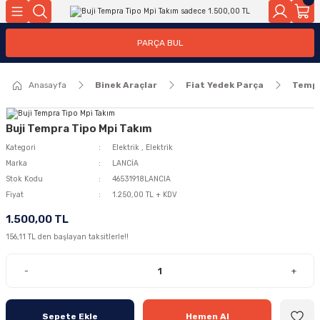
Geri Dön
Geri Dön
PARÇA BUL
ar
ar
Anasayfa
Binek Araçlar
Fiat Yedek Parça
Temp
ça
rça
Buji Tempra Tipo Mpi Takım
Kategori
Elektrik
,
Elektrik
Marka
LANCİA
Stok Kodu
46531918LANCIA
Fiyat
1.250,00 TL + KDV
1.500,00 TL
156,11 TL den başlayan taksitlerle!!
-
+
Sepete Ekle
Hemen Al