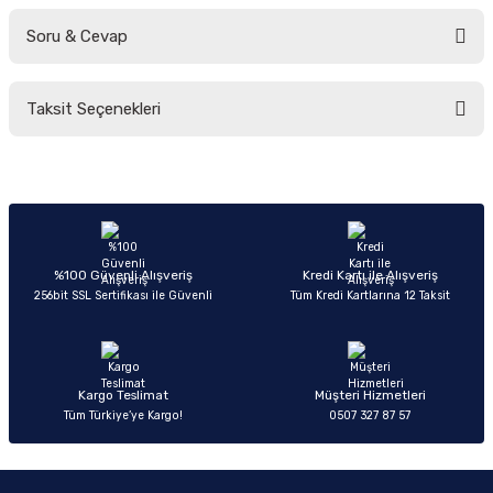
Soru & Cevap
Bu ürüne ilk yorumu siz yapın!
Taksit Seçenekleri
Yorum Yaz
Ürün hakkında henüz soru sorulmamış.
Soru Sor
%100 Güvenli Alışveriş
Kredi Kartı ile Alışveriş
256bit SSL Sertifikası ile Güvenli
Tüm Kredi Kartlarına 12 Taksit
Kargo Teslimat
Müşteri Hizmetleri
Tüm Türkiye’ye Kargo!
0507 327 87 57