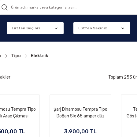
a
Tipo
Elektrik
akiler
Toplam 253 ü
amosu Tempra Tipo
Şarj Dinamosu Tempra Tipo
Te
lı Araç Çıkması
Doğan Slx 65 amper düz
Göste
kasnak slx tipi İçten
Soğutma
500,00 TL
3.900,00 TL