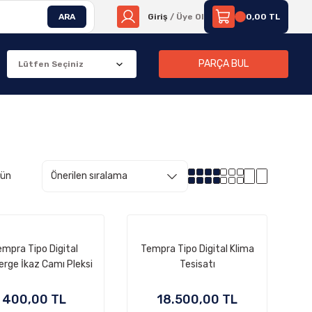
ARA
Giriş
/ Üye Ol
0,00 TL
PARÇA BUL
rün
mpra Tipo Digital
Tempra Tipo Digital Klima
rge İkaz Camı Pleksi
Tesisatı
400,00 TL
18.500,00 TL