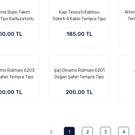
me Bujisi Takım
Kapı Tesisatı Kablosu
Alte
Tipo Karbüratörlü
Soketi 4 Kablo Tempra Tipo
Tem
Copper
00,00 TL
185,00 TL
namo Rulmanı 6203
Şarj Dinamo Rulmanı 6201
ahin Tempra Tipo
Doğan Şahin Tempra Tipo
Slx
Slx
00,00 TL
200,00 TL
1
2
3
4