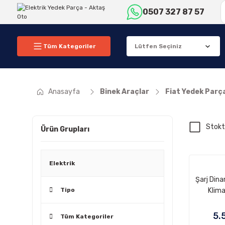
0507 327 87 57
Tüm Kategoriler
Anasayfa
Binek Araçlar
Fiat Yedek Parç
Stokt
Ürün Grupları
Elektrik
Şarj Din
Tipo
Klima
5.
Tüm Kategoriler