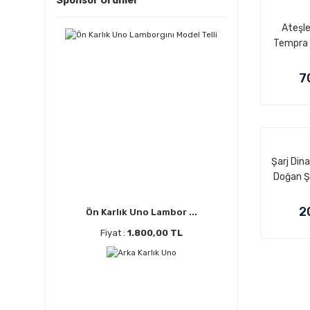
Sponsor Ürünler
Ateşle
Tempra 
7
Şarj Di
Doğan Ş
2
Ön Karlık Uno Lambor ...
Fiyat :
1.800,00 TL