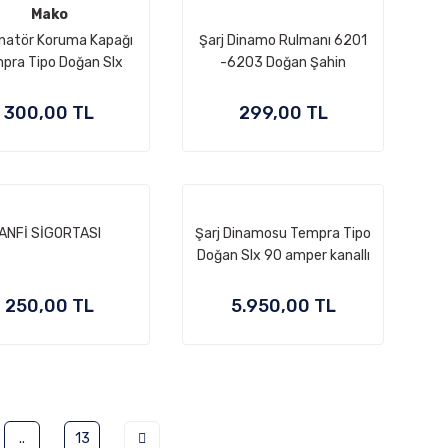
Mako
rnatör Koruma Kapağı
Şarj Dinamo Rulmanı 6201
pra Tipo Doğan Slx
-6203 Doğan Şahin
Tempra Tipo Slx
300,00 TL
299,00 TL
ANFİ SİGORTASI
Şarj Dinamosu Tempra Tipo
Doğan Slx 90 amper kanallı
kasnak bosch tipi
250,00 TL
5.950,00 TL
..
13