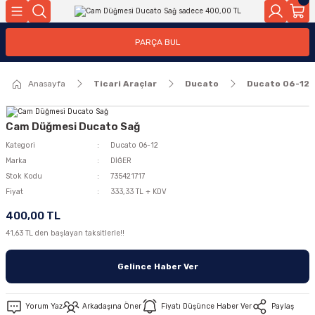
Geri Dön
Geri Dön
PARÇA BUL
ar
ar
Anasayfa
Ticari Araçlar
Ducato
Ducato 06-12
ça
rça
Cam Düğmesi Ducato Sağ
Kategori
Ducato 06-12
Marka
DİĞER
Stok Kodu
735421717
Fiyat
333,33 TL + KDV
400,00 TL
41,63 TL den başlayan taksitlerle!!
Gelince Haber Ver
Yorum Yaz
Arkadaşına Öner
Fiyatı Düşünce Haber Ver
Paylaş