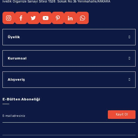
İvedik Organize Sanayi Sitesi 1528. Sokak No:36 Yenimahalle/ANKARA
Üyelik
Kurumsal
Alışveriş
E-Bülten Aboneliği
Kayıt Ol