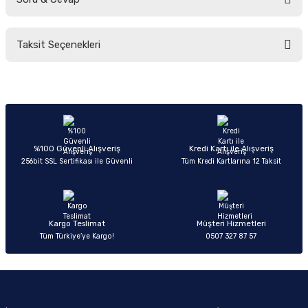
Bu ürüne ilk yorumu siz yapın!
Taksit Seçenekleri
Yorum Yaz
Ürün hakkında henüz soru sorulmamış.
Soru Sor
%100 Güvenli Alışveriş
Kredi Kartı ile Alışveriş
256bit SSL Sertifikası ile Güvenli
Tüm Kredi Kartlarına 12 Taksit
Kargo Teslimat
Müşteri Hizmetleri
Tüm Türkiye’ye Kargo!
0507 327 87 57