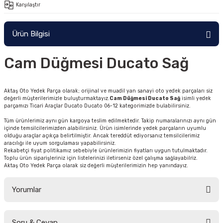
Karşılaştır
Ürün Bilgisi
Cam Düğmesi Ducato Sağ
Aktaş Oto Yedek Parça olarak; orijinal ve muadil yan sanayi oto yedek parçaları siz
değerli müşterilerimizle buluşturmaktayız.
Cam Düğmesi Ducato Sağ
isimli yedek
parçamızı Ticari Araçlar Ducato Ducato 06-12 kategorimizde bulabilirsiniz.
Tüm ürünlerimiz aynı gün kargoya teslim edilmektedir. Takip numaralarınızı aynı gün
içinde temsilcilerimizden alabilirsiniz. Ürün isimlerinde yedek parçaların uyumlu
olduğu araçlar açıkça belirtilmiştir. Ancak tereddüt ediyorsanız temsilcilerimiz
aracılığı ile uyum sorgulaması yapabilirsiniz.
Rekabetçi fiyat politikamız sebebiyle ürünlerimizin fiyatları uygun tutulmaktadır.
Toplu ürün siparişleriniz için listelerinizi iletirseniz özel çalışma sağlayabilriz.
Aktaş Oto Yedek Parça olarak siz değerli müşterilerimizin hep yanındayız.
Yorumlar
Soru & Cevap