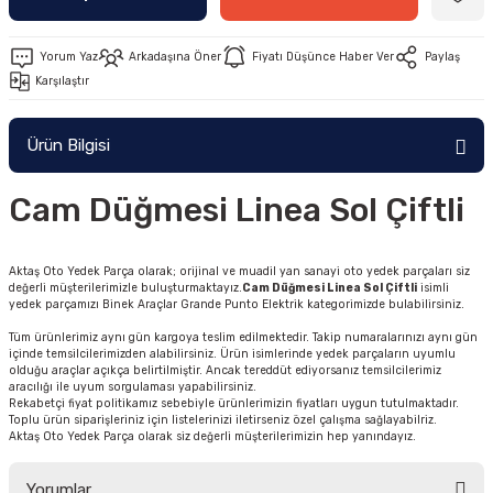
Yorum Yaz
Arkadaşına Öner
Fiyatı Düşünce Haber Ver
Paylaş
Karşılaştır
Ürün Bilgisi
Cam Düğmesi Linea Sol Çiftli
Aktaş Oto Yedek Parça olarak; orijinal ve muadil yan sanayi oto yedek parçaları siz
değerli müşterilerimizle buluşturmaktayız.
Cam Düğmesi Linea Sol Çiftli
isimli
yedek parçamızı Binek Araçlar Grande Punto Elektrik kategorimizde bulabilirsiniz.
Tüm ürünlerimiz aynı gün kargoya teslim edilmektedir. Takip numaralarınızı aynı gün
içinde temsilcilerimizden alabilirsiniz. Ürün isimlerinde yedek parçaların uyumlu
olduğu araçlar açıkça belirtilmiştir. Ancak tereddüt ediyorsanız temsilcilerimiz
aracılığı ile uyum sorgulaması yapabilirsiniz.
Rekabetçi fiyat politikamız sebebiyle ürünlerimizin fiyatları uygun tutulmaktadır.
Toplu ürün siparişleriniz için listelerinizi iletirseniz özel çalışma sağlayabilriz.
Aktaş Oto Yedek Parça olarak siz değerli müşterilerimizin hep yanındayız.
Yorumlar