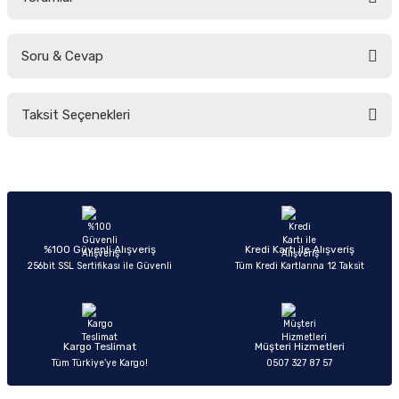
Soru & Cevap
Bu ürüne ilk yorumu siz yapın!
Taksit Seçenekleri
Yorum Yaz
Ürün hakkında henüz soru sorulmamış.
Soru Sor
%100 Güvenli Alışveriş
Kredi Kartı ile Alışveriş
256bit SSL Sertifikası ile Güvenli
Tüm Kredi Kartlarına 12 Taksit
Kargo Teslimat
Müşteri Hizmetleri
Tüm Türkiye’ye Kargo!
0507 327 87 57