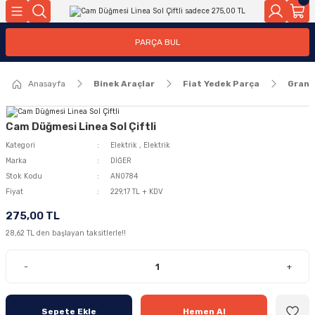
Geri Dön
Geri Dön
PARÇA BUL
ar
ar
Anasayfa
Binek Araçlar
Fiat Yedek Parça
Grand
ça
rça
Cam Düğmesi Linea Sol Çiftli
Kategori
Elektrik
,
Elektrik
Marka
DİĞER
Stok Kodu
AN0784
Fiyat
229,17 TL + KDV
275,00 TL
28,62 TL den başlayan taksitlerle!!
-
+
Sepete Ekle
Hemen Al