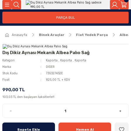
Geri Dön
Geri Dön
PARÇA BUL
ar
ar
Anasayfa
Binek Araçlar
Fiat Yedek Parça
Albea
ça
rça
Dış Dikiz Aynası Mekanik Albea Palıo Sağ
Kategori
Kaporta
,
Kaporta
,
Kaporta
Marka
DİĞER
Stok Kodu
735327432E
Fiyat
825,00 TL + KDV
990,00 TL
103,03 TL den başlayan taksitlerle!!
-
+
Sepete Ekle
Hemen Al