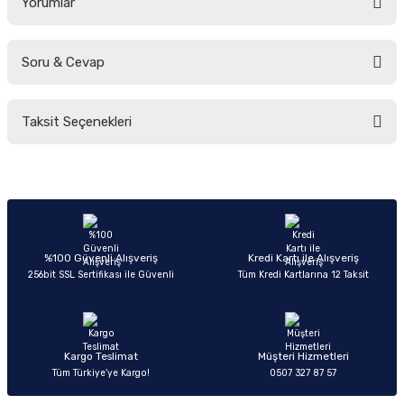
Yorumlar
Soru & Cevap
Bu ürüne ilk yorumu siz yapın!
Taksit Seçenekleri
Yorum Yaz
Ürün hakkında henüz soru sorulmamış.
Soru Sor
%100 Güvenli Alışveriş
Kredi Kartı ile Alışveriş
256bit SSL Sertifikası ile Güvenli
Tüm Kredi Kartlarına 12 Taksit
Kargo Teslimat
Müşteri Hizmetleri
Tüm Türkiye’ye Kargo!
0507 327 87 57