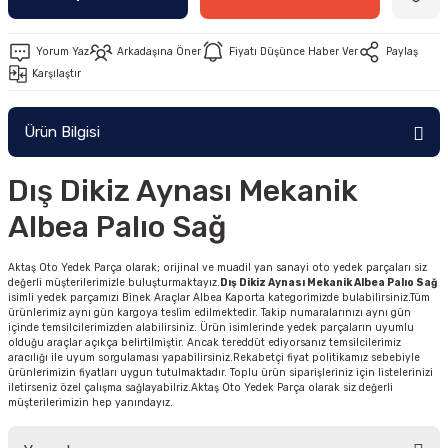
Yorum Yaz
Arkadaşına Öner
Fiyatı Düşünce Haber Ver
Paylaş
Karşılaştır
Ürün Bilgisi
Dış Dikiz Aynası Mekanik
Albea Palıo Sağ
Aktaş Oto Yedek Parça olarak; orijinal ve muadil yan sanayi oto yedek parçaları siz
değerli müşterilerimizle buluşturmaktayız.
Dış Dikiz Aynası Mekanik Albea Palıo Sağ
isimli yedek parçamızı Binek Araçlar Albea Kaporta kategorimizde bulabilirsiniz.Tüm
ürünlerimiz aynı gün kargoya teslim edilmektedir. Takip numaralarınızı aynı gün
içinde temsilcilerimizden alabilirsiniz. Ürün isimlerinde yedek parçaların uyumlu
olduğu araçlar açıkça belirtilmiştir. Ancak tereddüt ediyorsanız temsilcilerimiz
aracılığı ile uyum sorgulaması yapabilirsiniz.Rekabetçi fiyat politikamız sebebiyle
ürünlerimizin fiyatları uygun tutulmaktadır. Toplu ürün siparişleriniz için listelerinizi
iletirseniz özel çalışma sağlayabilriz.Aktaş Oto Yedek Parça olarak siz değerli
müşterilerimizin hep yanındayız.