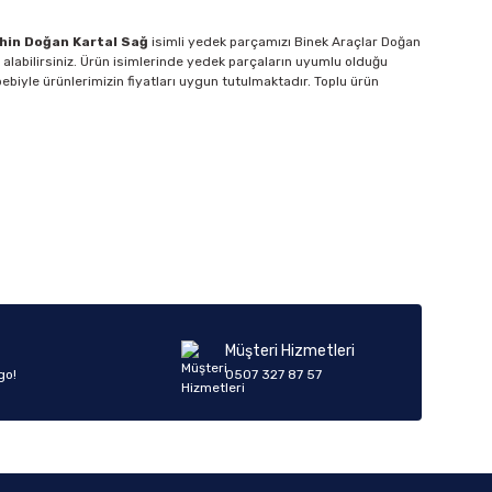
ahin Doğan Kartal Sağ
isimli yedek parçamızı Binek Araçlar Doğan
 alabilirsiniz. Ürün isimlerinde yedek parçaların uyumlu olduğu
bebiyle ürünlerimizin fiyatları uygun tutulmaktadır. Toplu ürün
Müşteri Hizmetleri
go!
0507 327 87 57