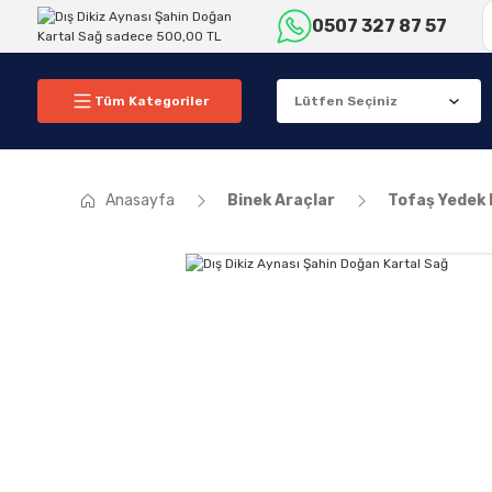
0507 327 87 57
Tüm Kategoriler
Anasayfa
Binek Araçlar
Tofaş Yedek