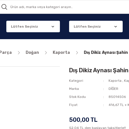
 Parça
Doğan
Kaporta
Dış Dikiz Aynası Şahi
Dış Dikiz Aynası Şahi
Kategori
Kaporta
,
Ka
Marka
DİĞER
Stok Kodu
85014506
Fiyat
416,67 TL +
500,00 TL
52,04 TL den başlayan taksitlerle!!