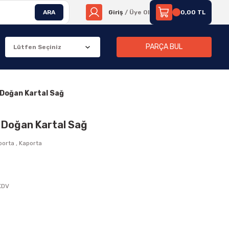
ARA
Giriş
/ Üye Ol
0,00 TL
PARÇA BUL
n Doğan Kartal Sağ
n Doğan Kartal Sağ
porta
,
Kaporta
 KDV