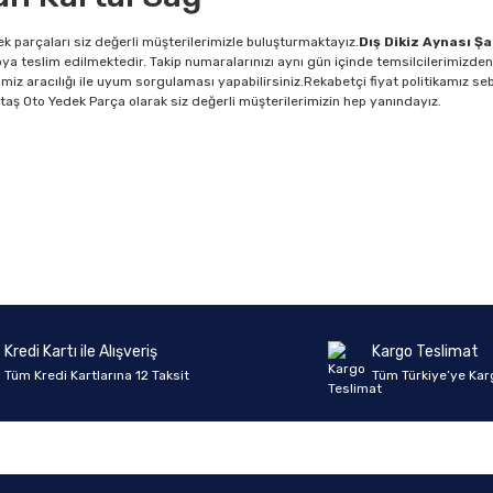
k parçaları siz değerli müşterilerimizle buluşturmaktayız.
Dış Dikiz Aynası Ş
ya teslim edilmektedir. Takip numaralarınızı aynı gün içinde temsilcilerimizden
imiz aracılığı ile uyum sorgulaması yapabilirsiniz.Rekabetçi fiyat politikamız se
z.Aktaş Oto Yedek Parça olarak siz değerli müşterilerimizin hep yanındayız.
Ürün hakkında henüz soru sorulmamış.
Bu ürüne ilk yorumu siz yapın!
Yorum Yaz
Soru Sor
Kredi Kartı ile Alışveriş
Kargo Teslimat
Tüm Kredi Kartlarına 12 Taksit
Tüm Türkiye’ye Kar