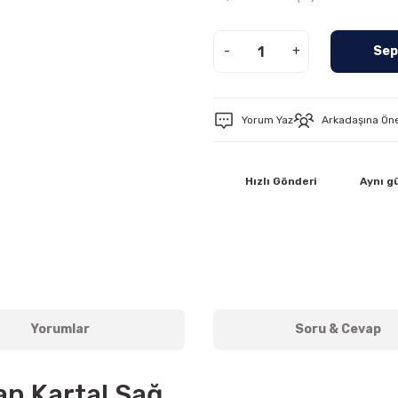
-
+
Sep
Yorum Yaz
Arkadaşına Ön
Hızlı Gönderi
Aynı g
Yorumlar
Soru & Cevap
an Kartal Sağ