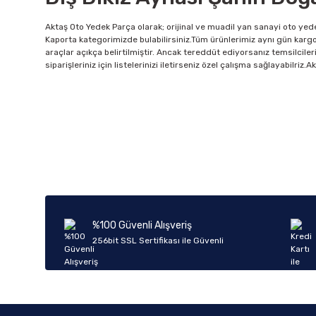
Aktaş Oto Yedek Parça olarak; orijinal ve muadil yan sanayi oto yede
Kaporta kategorimizde bulabilirsiniz.Tüm ürünlerimiz aynı gün kargo
araçlar açıkça belirtilmiştir. Ancak tereddüt ediyorsanız temsilciler
siparişleriniz için listelerinizi iletirseniz özel çalışma sağlayabilri
%100 Güvenli Alışveriş
256bit SSL Sertifikası ile Güvenli