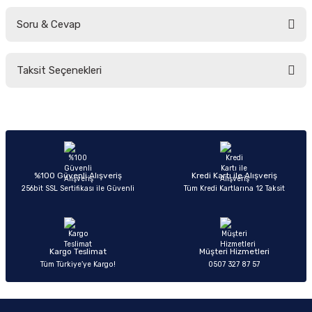
Soru & Cevap
Bu ürüne ilk yorumu siz yapın!
Taksit Seçenekleri
Yorum Yaz
Ürün hakkında henüz soru sorulmamış.
Soru Sor
%100 Güvenli Alışveriş
Kredi Kartı ile Alışveriş
256bit SSL Sertifikası ile Güvenli
Tüm Kredi Kartlarına 12 Taksit
Kargo Teslimat
Müşteri Hizmetleri
Tüm Türkiye’ye Kargo!
0507 327 87 57