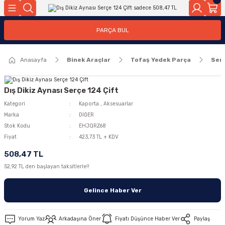
Geri Dön
Geri Dön
PARÇA BUL
ar
ar
Anasayfa
Binek Araçlar
Tofaş Yedek Parça
Ser
ça
rça
Dış Dikiz Aynası Serçe 124 Çift
Kategori
Kaporta
,
Aksesuarlar
Marka
DİĞER
Stok Kodu
EHJQRZ68
Fiyat
423,73 TL + KDV
508,47 TL
52,92 TL den başlayan taksitlerle!!
Gelince Haber Ver
Yorum Yaz
Arkadaşına Öner
Fiyatı Düşünce Haber Ver
Paylaş