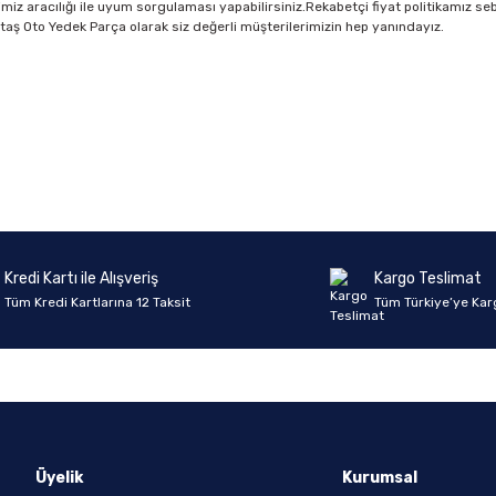
imiz aracılığı ile uyum sorgulaması yapabilirsiniz.Rekabetçi fiyat politikamız se
z.Aktaş Oto Yedek Parça olarak siz değerli müşterilerimizin hep yanındayız.
Ürün hakkında henüz soru sorulmamış.
Bu ürüne ilk yorumu siz yapın!
Yorum Yaz
Soru Sor
Kredi Kartı ile Alışveriş
Kargo Teslimat
Tüm Kredi Kartlarına 12 Taksit
Tüm Türkiye’ye Kar
Üyelik
Kurumsal