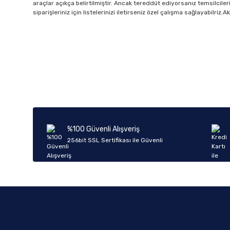
araçlar açıkça belirtilmiştir. Ancak tereddüt ediyorsanız temsilciler
siparişleriniz için listelerinizi iletirseniz özel çalışma sağlayabilri
%100 Güvenli Alışveriş
256bit SSL Sertifikası ile Güvenli