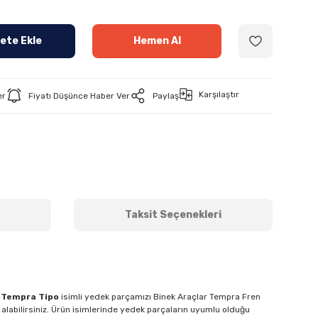
ete Ekle
Hemen Al
Karşılaştır
er
Fiyatı Düşünce Haber Ver
Paylaş
Taksit Seçenekleri
0 Tempra Tipo
isimli yedek parçamızı Binek Araçlar Tempra Fren
 alabilirsiniz. Ürün isimlerinde yedek parçaların uyumlu olduğu