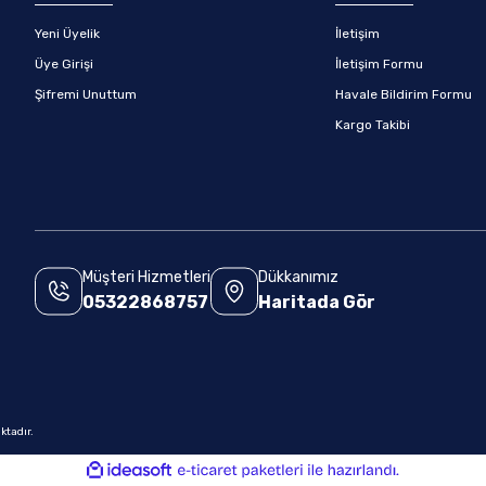
Yeni Üyelik
İletişim
Üye Girişi
İletişim Formu
Şifremi Unuttum
Havale Bildirim Formu
Kargo Takibi
Müşteri Hizmetleri
Dükkanımız
05322868757
Haritada Gör
.
ktadır.
ile
ideasoft
e-