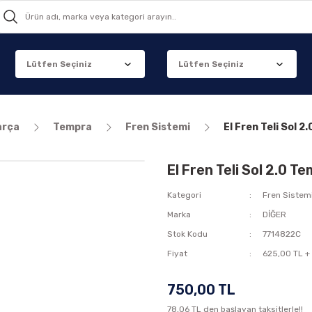
arça
Tempra
Fren Sistemi
El Fren Teli Sol 2
El Fren Teli Sol 2.0 T
Kategori
Fren Sistem
Marka
DİĞER
Stok Kodu
7714822C
Fiyat
625,00 TL +
750,00 TL
78,06 TL den başlayan taksitlerle!!