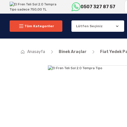
0507 327 87 57
Tüm Kategoriler
Anasayfa
Binek Araçlar
Fiat Yedek P