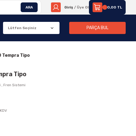
ARA
Giriş
/ Üye Ol
0,00 TL
PARÇA BUL
.0 Tempra Tipo
empra Tipo
i
,
Fren Sistemi
 KDV