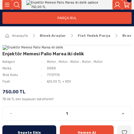
Geri Dön
Geri Dön
PARÇA BUL
ar
ar
Anasayfa
Binek Araçlar
Fiat Yedek Parça
Brava
ça
rça
Enjektör Memesi Palio Marea iki delik
Kategori
Motor
,
Motor
,
Motor
,
Motor
,
Motor
Marka
DİĞER
Stok Kodu
71737174
Fiyat
625,00 TL + KDV
750,00 TL
78,06 TL den başlayan taksitlerle!!
-
+
Sepete Ekle
Hemen Al