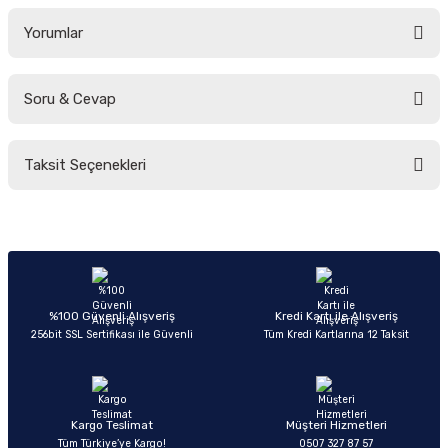
Yorumlar
Soru & Cevap
Bu ürüne ilk yorumu siz yapın!
Taksit Seçenekleri
Yorum Yaz
Ürün hakkında henüz soru sorulmamış.
Soru Sor
%100 Güvenli Alışveriş
Kredi Kartı ile Alışveriş
256bit SSL Sertifikası ile Güvenli
Tüm Kredi Kartlarına 12 Taksit
Kargo Teslimat
Müşteri Hizmetleri
Tüm Türkiye’ye Kargo!
0507 327 87 57