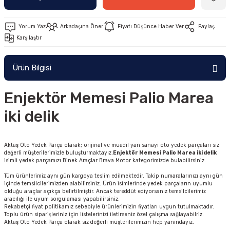
Yorum Yaz
Arkadaşına Öner
Fiyatı Düşünce Haber Ver
Paylaş
Karşılaştır
Ürün Bilgisi
Enjektör Memesi Palio Marea
iki delik
Aktaş Oto Yedek Parça olarak; orijinal ve muadil yan sanayi oto yedek parçaları siz
değerli müşterilerimizle buluşturmaktayız.
Enjektör Memesi Palio Marea iki delik
isimli yedek parçamızı Binek Araçlar Brava Motor kategorimizde bulabilirsiniz.
Tüm ürünlerimiz aynı gün kargoya teslim edilmektedir. Takip numaralarınızı aynı gün
içinde temsilcilerimizden alabilirsiniz. Ürün isimlerinde yedek parçaların uyumlu
olduğu araçlar açıkça belirtilmiştir. Ancak tereddüt ediyorsanız temsilcilerimiz
aracılığı ile uyum sorgulaması yapabilirsiniz.
Rekabetçi fiyat politikamız sebebiyle ürünlerimizin fiyatları uygun tutulmaktadır.
Toplu ürün siparişleriniz için listelerinizi iletirseniz özel çalışma sağlayabilriz.
Aktaş Oto Yedek Parça olarak siz değerli müşterilerimizin hep yanındayız.