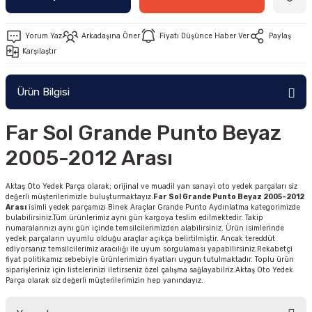
Yorum Yaz
Arkadaşına Öner
Fiyatı Düşünce Haber Ver
Paylaş
Karşılaştır
Ürün Bilgisi
Far Sol Grande Punto Beyaz
2005-2012 Arası
Aktaş Oto Yedek Parça olarak; orijinal ve muadil yan sanayi oto yedek parçaları siz
değerli müşterilerimizle buluşturmaktayız.
Far Sol Grande Punto Beyaz 2005-2012
Arası
isimli yedek parçamızı Binek Araçlar Grande Punto Aydınlatma kategorimizde
bulabilirsiniz.Tüm ürünlerimiz aynı gün kargoya teslim edilmektedir. Takip
numaralarınızı aynı gün içinde temsilcilerimizden alabilirsiniz. Ürün isimlerinde
yedek parçaların uyumlu olduğu araçlar açıkça belirtilmiştir. Ancak tereddüt
ediyorsanız temsilcilerimiz aracılığı ile uyum sorgulaması yapabilirsiniz.Rekabetçi
fiyat politikamız sebebiyle ürünlerimizin fiyatları uygun tutulmaktadır. Toplu ürün
siparişleriniz için listelerinizi iletirseniz özel çalışma sağlayabilriz.Aktaş Oto Yedek
Parça olarak siz değerli müşterilerimizin hep yanındayız.