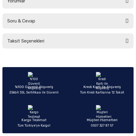
Yorumlar
Soru & Cevap
Bu ürüne ilk yorumu siz yapın!
Taksit Seçenekleri
Yorum Yaz
Ürün hakkında henüz soru sorulmamış.
Soru Sor
%100 Güvenli Alışveriş
Kredi Kartı ile Alışveriş
256bit SSL Sertifikası ile Güvenli
Tüm Kredi Kartlarına 12 Taksit
Kargo Teslimat
Müşteri Hizmetleri
Tüm Türkiye’ye Kargo!
0507 327 87 57