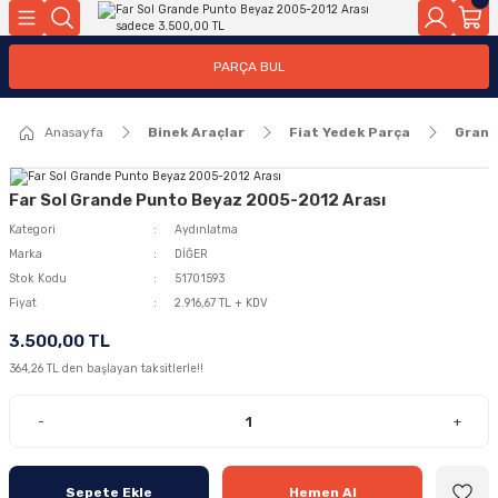
Geri Dön
Geri Dön
PARÇA BUL
ar
ar
Anasayfa
Binek Araçlar
Fiat Yedek Parça
Grand
ça
rça
Far Sol Grande Punto Beyaz 2005-2012 Arası
Kategori
Aydınlatma
Marka
DİĞER
Stok Kodu
51701593
Fiyat
2.916,67 TL + KDV
3.500,00 TL
364,26 TL den başlayan taksitlerle!!
-
+
Sepete Ekle
Hemen Al