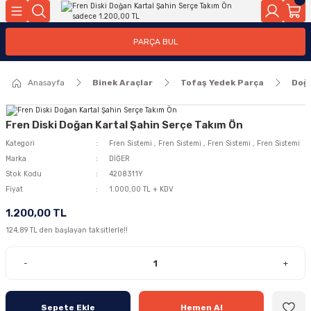
Geri Dön
Geri Dön
PARÇA BUL
ar
ar
Anasayfa
Binek Araçlar
Tofaş Yedek Parça
Doğ
ça
rça
Fren Diski Doğan Kartal Şahin Serçe Takım Ön
Kategori
Fren Sistemi
,
Fren Sistemi
,
Fren Sistemi
,
Fren Sistemi
Marka
DİĞER
Stok Kodu
4208311Y
Fiyat
1.000,00 TL + KDV
1.200,00 TL
124,89 TL den başlayan taksitlerle!!
-
+
Sepete Ekle
Hemen Al