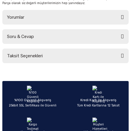
Parça olarak siz değerli müşterilerimizin hep yanındayız.
Yorumlar
Soru & Cevap
Bu ürüne ilk yorumu siz yapın!
Taksit Seçenekleri
Yorum Yaz
Ürün hakkında henüz soru sorulmamış.
Soru Sor
%100 Güvenli Alışveriş
Kredi Kartı ile Alışveriş
256bit SSL Sertifikası ile Güvenli
Tüm Kredi Kartlarına 12 Taksit