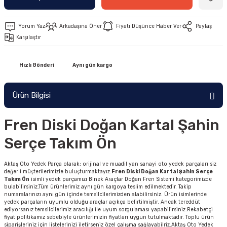
Yorum Yaz
Arkadaşına Öner
Fiyatı Düşünce Haber Ver
Paylaş
Karşılaştır
Hızlı Gönderi
Aynı gün kargo
Ürün Bilgisi
Fren Diski Doğan Kartal Şahin
Serçe Takım Ön
Aktaş Oto Yedek Parça olarak; orijinal ve muadil yan sanayi oto yedek parçaları siz
değerli müşterilerimizle buluşturmaktayız.
Fren Diski Doğan Kartal Şahin Serçe
Takım Ön
isimli yedek parçamızı Binek Araçlar Doğan Fren Sistemi kategorimizde
bulabilirsiniz.Tüm ürünlerimiz aynı gün kargoya teslim edilmektedir. Takip
numaralarınızı aynı gün içinde temsilcilerimizden alabilirsiniz. Ürün isimlerinde
yedek parçaların uyumlu olduğu araçlar açıkça belirtilmiştir. Ancak tereddüt
ediyorsanız temsilcilerimiz aracılığı ile uyum sorgulaması yapabilirsiniz.Rekabetçi
fiyat politikamız sebebiyle ürünlerimizin fiyatları uygun tutulmaktadır. Toplu ürün
siparişleriniz için listelerinizi iletirseniz özel çalışma sağlayabilriz.Aktaş Oto Yedek