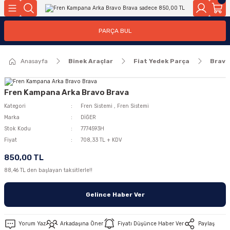
Geri Dön
Geri Dön
PARÇA BUL
ar
ar
Anasayfa
Binek Araçlar
Fiat Yedek Parça
Brava
ça
rça
Fren Kampana Arka Bravo Brava
Kategori
Fren Sistemi
,
Fren Sistemi
Marka
DİĞER
Stok Kodu
7774593H
Fiyat
708,33 TL + KDV
850,00 TL
88,46 TL den başlayan taksitlerle!!
Gelince Haber Ver
Yorum Yaz
Arkadaşına Öner
Fiyatı Düşünce Haber Ver
Paylaş