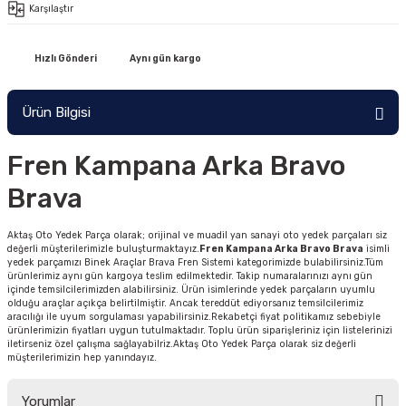
Karşılaştır
Hızlı Gönderi
Aynı gün kargo
Ürün Bilgisi
Fren Kampana Arka Bravo
Brava
Aktaş Oto Yedek Parça olarak; orijinal ve muadil yan sanayi oto yedek parçaları siz
değerli müşterilerimizle buluşturmaktayız.
Fren Kampana Arka Bravo Brava
isimli
yedek parçamızı Binek Araçlar Brava Fren Sistemi kategorimizde bulabilirsiniz.Tüm
ürünlerimiz aynı gün kargoya teslim edilmektedir. Takip numaralarınızı aynı gün
içinde temsilcilerimizden alabilirsiniz. Ürün isimlerinde yedek parçaların uyumlu
olduğu araçlar açıkça belirtilmiştir. Ancak tereddüt ediyorsanız temsilcilerimiz
aracılığı ile uyum sorgulaması yapabilirsiniz.Rekabetçi fiyat politikamız sebebiyle
ürünlerimizin fiyatları uygun tutulmaktadır. Toplu ürün siparişleriniz için listelerinizi
iletirseniz özel çalışma sağlayabilriz.Aktaş Oto Yedek Parça olarak siz değerli
müşterilerimizin hep yanındayız.
Yorumlar