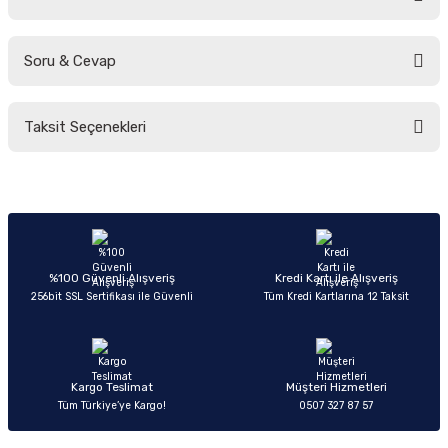
Soru & Cevap
Bu ürüne ilk yorumu siz yapın!
Taksit Seçenekleri
Yorum Yaz
Ürün hakkında henüz soru sorulmamış.
Soru Sor
%100 Güvenli Alışveriş
Kredi Kartı ile Alışveriş
256bit SSL Sertifikası ile Güvenli
Tüm Kredi Kartlarına 12 Taksit
Kargo Teslimat
Müşteri Hizmetleri
Tüm Türkiye’ye Kargo!
0507 327 87 57