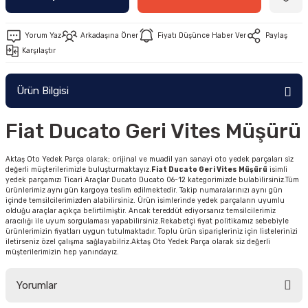
Yorum Yaz
Arkadaşına Öner
Fiyatı Düşünce Haber Ver
Paylaş
Karşılaştır
Ürün Bilgisi
Fiat Ducato Geri Vites Müşürü
Aktaş Oto Yedek Parça olarak; orijinal ve muadil yan sanayi oto yedek parçaları siz
değerli müşterilerimizle buluşturmaktayız.
Fiat Ducato Geri Vites Müşürü
isimli
yedek parçamızı Ticari Araçlar Ducato Ducato 06-12 kategorimizde bulabilirsiniz.Tüm
ürünlerimiz aynı gün kargoya teslim edilmektedir. Takip numaralarınızı aynı gün
içinde temsilcilerimizden alabilirsiniz. Ürün isimlerinde yedek parçaların uyumlu
olduğu araçlar açıkça belirtilmiştir. Ancak tereddüt ediyorsanız temsilcilerimiz
aracılığı ile uyum sorgulaması yapabilirsiniz.Rekabetçi fiyat politikamız sebebiyle
ürünlerimizin fiyatları uygun tutulmaktadır. Toplu ürün siparişleriniz için listelerinizi
iletirseniz özel çalışma sağlayabilriz.Aktaş Oto Yedek Parça olarak siz değerli
müşterilerimizin hep yanındayız.
Yorumlar