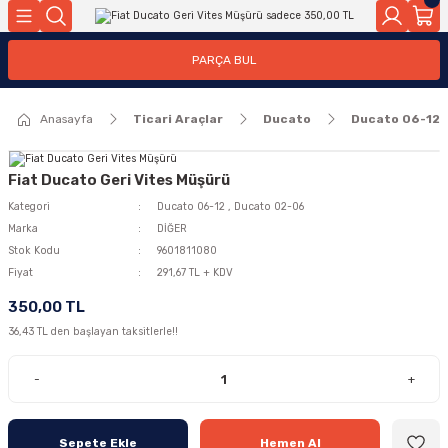
Geri Dön
Geri Dön
PARÇA BUL
ar
ar
Anasayfa
Ticari Araçlar
Ducato
Ducato 06-12
ça
rça
Fiat Ducato Geri Vites Müşürü
Kategori
Ducato 06-12
,
Ducato 02-06
Marka
DİĞER
Stok Kodu
9601811080
Fiyat
291,67 TL + KDV
350,00 TL
36,43 TL den başlayan taksitlerle!!
-
+
Sepete Ekle
Hemen Al