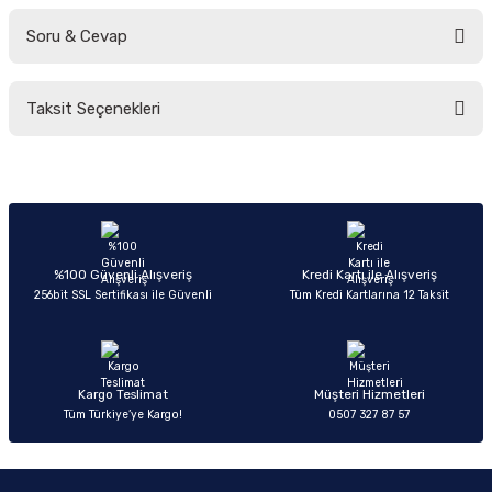
Soru & Cevap
Bu ürüne ilk yorumu siz yapın!
Taksit Seçenekleri
Yorum Yaz
Ürün hakkında henüz soru sorulmamış.
Soru Sor
%100 Güvenli Alışveriş
Kredi Kartı ile Alışveriş
256bit SSL Sertifikası ile Güvenli
Tüm Kredi Kartlarına 12 Taksit
Kargo Teslimat
Müşteri Hizmetleri
Tüm Türkiye’ye Kargo!
0507 327 87 57