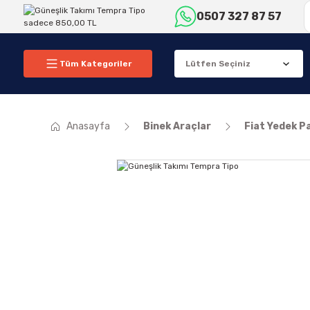
0507 327 87 57
Tüm Kategoriler
Anasayfa
Binek Araçlar
Fiat Yedek P