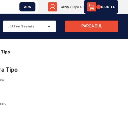
ARA
Giriş
/ Üye Ol
0,00 TL
PARÇA BUL
 Tipo
ra Tipo
rim
 KDV