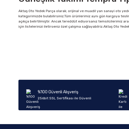
Aktaş Oto Yedek Parça olarak; orijinal ve muadil yan sanayi oto yede
kategorimizde bulabilirsiniz.Tüm ürünlerimiz aynı gün kargoya tesli
açıkça belirtilmiştir. Ancak tereddüt ediyorsanız temsilcilerimiz ara
için listelerinizi iletirseniz özel çalışma sağlayabilriz.Aktaş Oto Ye
%100 Güvenli Alışveriş
256bit SSL Sertifikası ile Güvenli