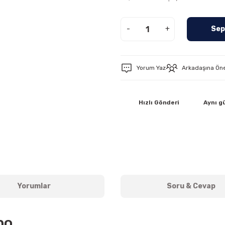
-
+
Sep
Yorum Yaz
Arkadaşına Ön
Hızlı Gönderi
Aynı g
Yorumlar
Soru & Cevap
po