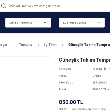
arça
Tempra
İç Trim
Güneşlik Takımı Tempra
Güneşlik Takımı Temp
Kategori
İç Trim
,
İç T
Marka
DİĞER
Stok Kodu
181125680
Fiyat
708,33 TL +
850,00 TL
88,46 TL den başlayan taksitlerle!!