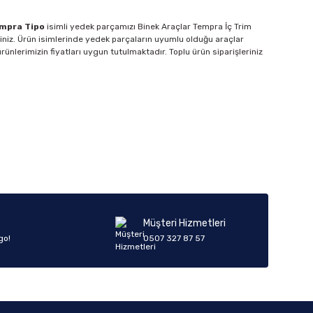
empra Tipo
isimli yedek parçamızı Binek Araçlar Tempra İç Trim
siniz. Ürün isimlerinde yedek parçaların uyumlu olduğu araçlar
rünlerimizin fiyatları uygun tutulmaktadır. Toplu ürün siparişleriniz
Müşteri Hizmetleri
go!
0507 327 87 57