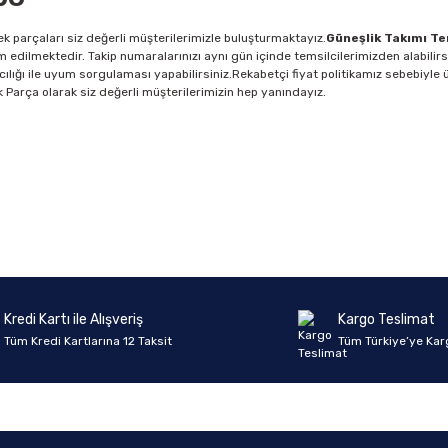
k parçaları siz değerli müşterilerimizle buluşturmaktayız.
Güneşlik Takımı T
m edilmektedir. Takip numaralarınızı aynı gün içinde temsilcilerimizden alabilir
cılığı ile uyum sorgulaması yapabilirsiniz.Rekabetçi fiyat politikamız sebebiyle ü
dek Parça olarak siz değerli müşterilerimizin hep yanındayız.
Ürün hakkında henüz soru sorulmamış.
Bu ürüne ilk yorumu siz yapın!
Yorum Yaz
Soru Sor
Kredi Kartı ile Alışveriş
Kargo Teslimat
Tüm Kredi Kartlarına 12 Taksit
Tüm Türkiye’ye Kar