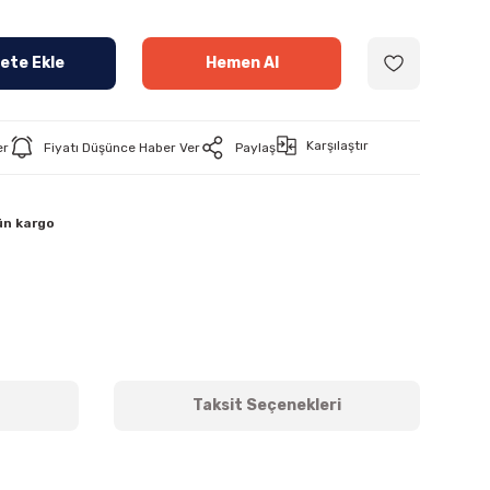
ete Ekle
Hemen Al
Karşılaştır
er
Fiyatı Düşünce Haber Ver
Paylaş
ün kargo
Taksit Seçenekleri