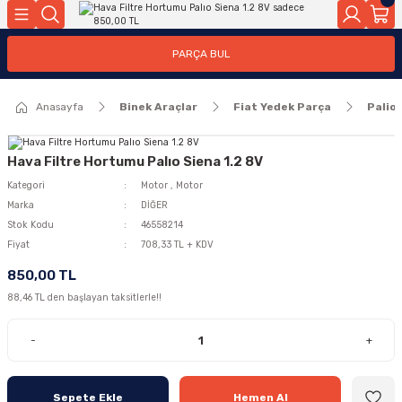
Geri Dön
Geri Dön
PARÇA BUL
ar
ar
Anasayfa
Binek Araçlar
Fiat Yedek Parça
Palio
ça
rça
Hava Filtre Hortumu Palıo Siena 1.2 8V
Kategori
Motor
,
Motor
Marka
DİĞER
Stok Kodu
46558214
Fiyat
708,33 TL + KDV
850,00 TL
88,46 TL den başlayan taksitlerle!!
-
+
Sepete Ekle
Hemen Al