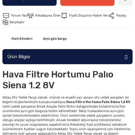
Yorum Yaz
Arkadaşına Öner
Fiyatı Düşünce Haber Ver
Paylaş
Karşılaştır
Hızlı Gönderi
Aynı gün kargo
Ürün Bilgisi
Hava Filtre Hortumu Palıo
Siena 1.2 8V
Aktaş Oto Yedek Parça olarak; orijinal ve muadil yan sanayi oto yedek parçaları siz
değerli müşterilerimizle buluşturmaktayız.
Hava Filtre Hortumu Palıo Siena 1.2 8V
isimli yedek parçamızı Binek Araçlar Palio Motor kategorimizde bulabilirsiniz.Tüm
ürünlerimiz aynı gün kargoya teslim edilmektedir. Takip numaralarınızı aynı gün
içinde temsilcilerimizden alabilirsiniz. Ürün isimlerinde yedek parçaların uyumlu
olduğu araçlar açıkça belirtilmiştir. Ancak tereddüt ediyorsanız temsilcilerimiz
aracılığı ile uyum sorgulaması yapabilirsiniz.Rekabetçi fiyat politikamız sebebiyle
ürünlerimizin fiyatları uygun tutulmaktadır. Toplu ürün siparişleriniz için listelerinizi
iletirseniz özel çalışma sağlayabilriz.Aktaş Oto Yedek Parça olarak siz değerli