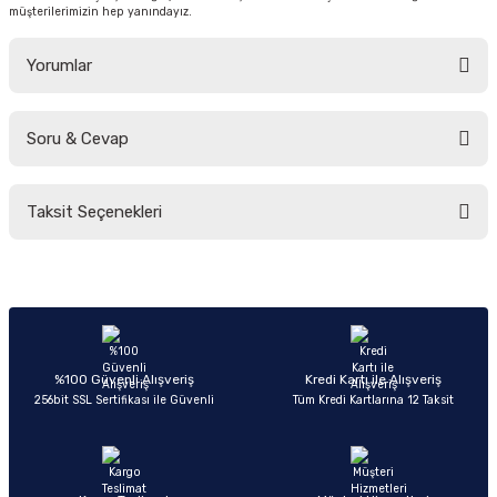
müşterilerimizin hep yanındayız.
Yorumlar
Soru & Cevap
Bu ürüne ilk yorumu siz yapın!
Taksit Seçenekleri
Yorum Yaz
Ürün hakkında henüz soru sorulmamış.
Soru Sor
%100 Güvenli Alışveriş
Kredi Kartı ile Alışveriş
256bit SSL Sertifikası ile Güvenli
Tüm Kredi Kartlarına 12 Taksit