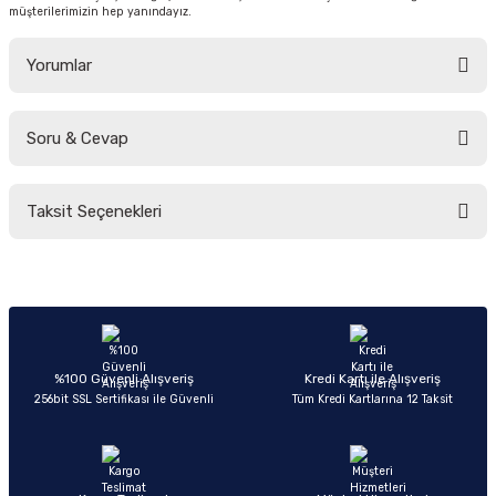
müşterilerimizin hep yanındayız.
Yorumlar
Soru & Cevap
Bu ürüne ilk yorumu siz yapın!
Taksit Seçenekleri
Yorum Yaz
Ürün hakkında henüz soru sorulmamış.
Soru Sor
%100 Güvenli Alışveriş
Kredi Kartı ile Alışveriş
256bit SSL Sertifikası ile Güvenli
Tüm Kredi Kartlarına 12 Taksit