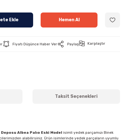
ete Ekle
Hemen Al
Karşılaştır
er
Fiyatı Düşünce Haber Ver
Paylaş
Taksit Seçenekleri
n Deposu Albea Palıo Eski Model
isimli yedek parçamızı Binek
ilerimizden alabilirsiniz. Ürün isimlerinde yedek parçaların uyumlu