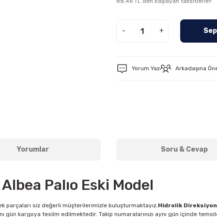
88,46 TL den başlayan taksitlerle!!
-
+
Sep
Yorum Yaz
Arkadaşına Ön
Yorumlar
Soru & Cevap
 Albea Palıo Eski Model
k parçaları siz değerli müşterilerimizle buluşturmaktayız.
Hidrolik Direksiyo
nı gün kargoya teslim edilmektedir. Takip numaralarınızı aynı gün içinde temsilc