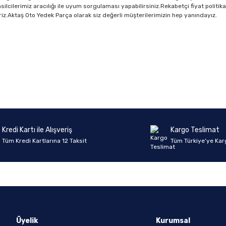
ilcilerimiz aracılığı ile uyum sorgulaması yapabilirsiniz.Rekabetçi fiyat politik
bilriz.Aktaş Oto Yedek Parça olarak siz değerli müşterilerimizin hep yanındayız.
Ürün hakkında henüz soru sorulmamış.
Bu ürüne ilk yorumu siz yapın!
Yorum Yaz
Soru Sor
Kredi Kartı ile Alışveriş
Kargo Teslimat
Tüm Kredi Kartlarına 12 Taksit
Tüm Türkiye’ye Kar
Üyelik
Kurumsal