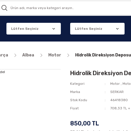
arça
Albea
Motor
Hidrolik Direksiyon Deposu
Hidrolik Direksiyon D
Kategori
Motor
,
Moto
Marka
SERKAR
Stok Kodu
46418380
Fiyat
708,33 TL +
850,00 TL