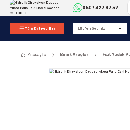
0507 327 87 57
Tüm Kategoriler
Anasayfa
Binek Araçlar
Fiat Yedek P