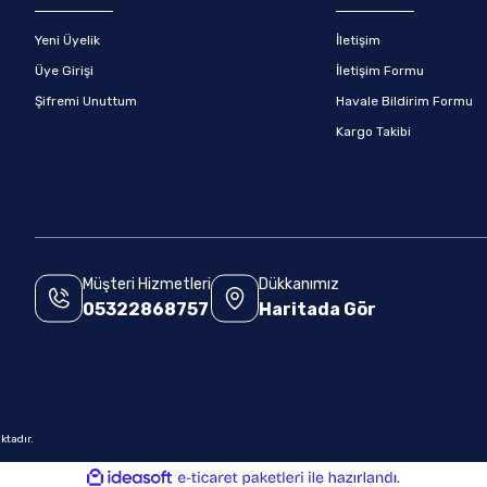
Yeni Üyelik
İletişim
Üye Girişi
İletişim Formu
Şifremi Unuttum
Havale Bildirim Formu
Kargo Takibi
Müşteri Hizmetleri
Dükkanımız
05322868757
Haritada Gör
.
ktadır.
ile
ideasoft
e-