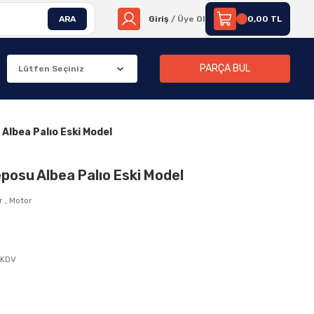
ARA
Giriş
/ Üye Ol
0,00 TL
PARÇA BUL
 Albea Palıo Eski Model
eposu Albea Palıo Eski Model
r
,
Motor
 KDV