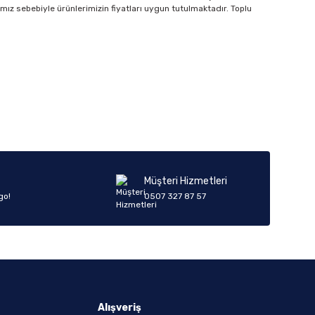
amız sebebiyle ürünlerimizin fiyatları uygun tutulmaktadır. Toplu
Müşteri Hizmetleri
go!
0507 327 87 57
Alışveriş