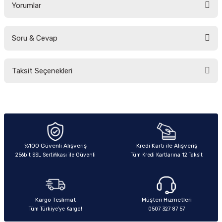
Yorumlar
Soru & Cevap
Bu ürüne ilk yorumu siz yapın!
Taksit Seçenekleri
Yorum Yaz
Ürün hakkında henüz soru sorulmamış.
Soru Sor
%100 Güvenli Alışveriş
Kredi Kartı ile Alışveriş
256bit SSL Sertifikası ile Güvenli
Tüm Kredi Kartlarına 12 Taksit
Kargo Teslimat
Müşteri Hizmetleri
Tüm Türkiye’ye Kargo!
0507 327 87 57