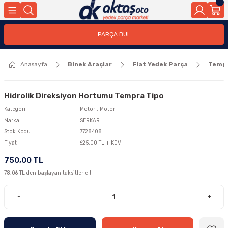
Geri Dön
Geri Dön
PARÇA BUL
ar
ar
Anasayfa
Binek Araçlar
Fiat Yedek Parça
Temp
ça
rça
Hidrolik Direksiyon Hortumu Tempra Tipo
Kategori
Motor
,
Motor
Marka
SERKAR
Stok Kodu
7728408
Fiyat
625,00 TL + KDV
750,00 TL
78,06 TL den başlayan taksitlerle!!
-
+