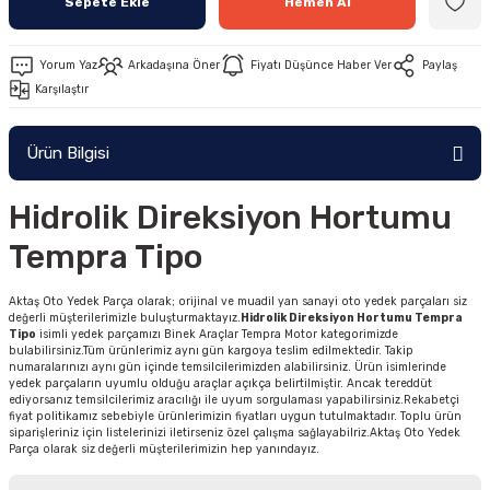
Sepete Ekle
Hemen Al
Yorum Yaz
Arkadaşına Öner
Fiyatı Düşünce Haber Ver
Paylaş
Karşılaştır
Ürün Bilgisi
Hidrolik Direksiyon Hortumu
Tempra Tipo
Aktaş Oto Yedek Parça olarak; orijinal ve muadil yan sanayi oto yedek parçaları siz
değerli müşterilerimizle buluşturmaktayız.
Hidrolik Direksiyon Hortumu Tempra
Tipo
isimli yedek parçamızı Binek Araçlar Tempra Motor kategorimizde
bulabilirsiniz.Tüm ürünlerimiz aynı gün kargoya teslim edilmektedir. Takip
numaralarınızı aynı gün içinde temsilcilerimizden alabilirsiniz. Ürün isimlerinde
yedek parçaların uyumlu olduğu araçlar açıkça belirtilmiştir. Ancak tereddüt
ediyorsanız temsilcilerimiz aracılığı ile uyum sorgulaması yapabilirsiniz.Rekabetçi
fiyat politikamız sebebiyle ürünlerimizin fiyatları uygun tutulmaktadır. Toplu ürün
siparişleriniz için listelerinizi iletirseniz özel çalışma sağlayabilriz.Aktaş Oto Yedek
Parça olarak siz değerli müşterilerimizin hep yanındayız.