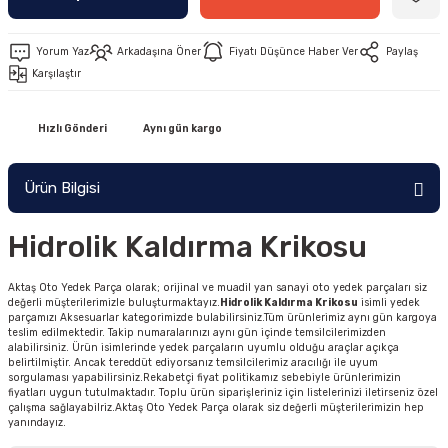
Yorum Yaz
Arkadaşına Öner
Fiyatı Düşünce Haber Ver
Paylaş
Karşılaştır
Hızlı Gönderi
Aynı gün kargo
Ürün Bilgisi
Hidrolik Kaldırma Krikosu
Aktaş Oto Yedek Parça olarak; orijinal ve muadil yan sanayi oto yedek parçaları siz
değerli müşterilerimizle buluşturmaktayız.
Hidrolik Kaldırma Krikosu
isimli yedek
parçamızı Aksesuarlar kategorimizde bulabilirsiniz.Tüm ürünlerimiz aynı gün kargoya
teslim edilmektedir. Takip numaralarınızı aynı gün içinde temsilcilerimizden
alabilirsiniz. Ürün isimlerinde yedek parçaların uyumlu olduğu araçlar açıkça
belirtilmiştir. Ancak tereddüt ediyorsanız temsilcilerimiz aracılığı ile uyum
sorgulaması yapabilirsiniz.Rekabetçi fiyat politikamız sebebiyle ürünlerimizin
fiyatları uygun tutulmaktadır. Toplu ürün siparişleriniz için listelerinizi iletirseniz özel
çalışma sağlayabilriz.Aktaş Oto Yedek Parça olarak siz değerli müşterilerimizin hep
yanındayız.