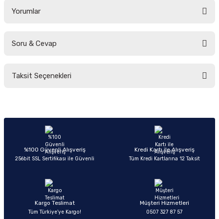
Yorumlar
Soru & Cevap
Bu ürüne ilk yorumu siz yapın!
Taksit Seçenekleri
Yorum Yaz
Ürün hakkında henüz soru sorulmamış.
Soru Sor
%100 Güvenli Alışveriş
Kredi Kartı ile Alışveriş
256bit SSL Sertifikası ile Güvenli
Tüm Kredi Kartlarına 12 Taksit
Kargo Teslimat
Müşteri Hizmetleri
Tüm Türkiye’ye Kargo!
0507 327 87 57