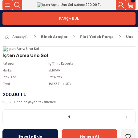
Geri Dön
Geri Dön
PARÇA BUL
ar
ar
Anasayfa
Binek Araçlar
Fiat Yedek Parça
Uno
ça
rça
İçten Açma Uno Sol
Kategori
İç Trim
,
Kaporta
Marka
SERKAR
Stok Kodu
5961739S
Fiyat
166,67 TL + KDV
200,00 TL
20,82 TL den başlayan taksitlerle!!
-
+
Sepete Ekle
Hemen Al