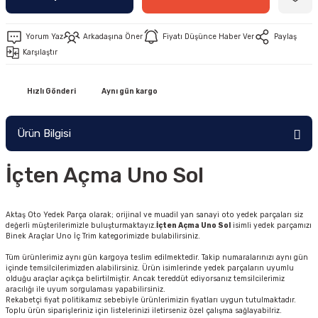
Yorum Yaz
Arkadaşına Öner
Fiyatı Düşünce Haber Ver
Paylaş
Karşılaştır
Hızlı Gönderi
Aynı gün kargo
Ürün Bilgisi
İçten Açma Uno Sol
Aktaş Oto Yedek Parça olarak; orijinal ve muadil yan sanayi oto yedek parçaları siz
değerli müşterilerimizle buluşturmaktayız.
İçten Açma Uno Sol
isimli yedek parçamızı
Binek Araçlar Uno İç Trim kategorimizde bulabilirsiniz.
Tüm ürünlerimiz aynı gün kargoya teslim edilmektedir. Takip numaralarınızı aynı gün
içinde temsilcilerimizden alabilirsiniz. Ürün isimlerinde yedek parçaların uyumlu
olduğu araçlar açıkça belirtilmiştir. Ancak tereddüt ediyorsanız temsilcilerimiz
aracılığı ile uyum sorgulaması yapabilirsiniz.
Rekabetçi fiyat politikamız sebebiyle ürünlerimizin fiyatları uygun tutulmaktadır.
Toplu ürün siparişleriniz için listelerinizi iletirseniz özel çalışma sağlayabilriz.