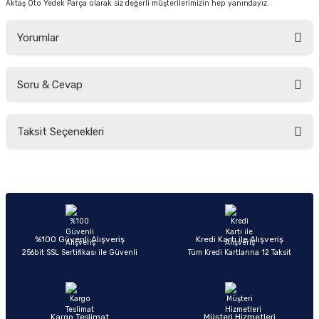
Aktaş Oto Yedek Parça olarak siz değerli müşterilerimizin hep yanındayız.
Yorumlar
Soru & Cevap
Bu ürüne ilk yorumu siz yapın!
Taksit Seçenekleri
Yorum Yaz
Ürün hakkında henüz soru sorulmamış.
Soru Sor
%100 Güvenli Alışveriş
Kredi Kartı ile Alışveriş
256bit SSL Sertifikası ile Güvenli
Tüm Kredi Kartlarına 12 Taksit
Kargo Teslimat
Müşteri Hizmetleri