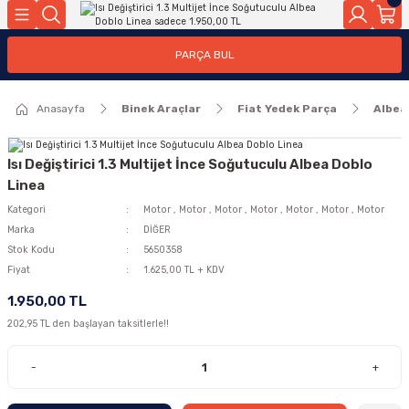
Geri Dön
Geri Dön
PARÇA BUL
ar
ar
Anasayfa
Binek Araçlar
Fiat Yedek Parça
Albea
ça
rça
Isı Değiştirici 1.3 Multijet İnce Soğutuculu Albea Doblo
Linea
Kategori
Motor
,
Motor
,
Motor
,
Motor
,
Motor
,
Motor
,
Motor
Marka
DİĞER
Stok Kodu
5650358
Fiyat
1.625,00 TL + KDV
1.950,00 TL
202,95 TL den başlayan taksitlerle!!
-
+