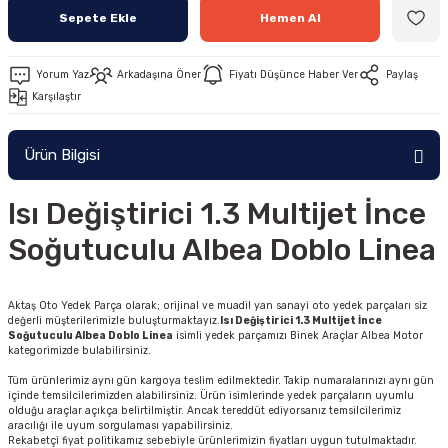
Sepete Ekle
Hemen Al
Yorum Yaz
Arkadaşına Öner
Fiyatı Düşünce Haber Ver
Paylaş
Karşılaştır
Ürün Bilgisi
Isı Değiştirici 1.3 Multijet İnce
Soğutuculu Albea Doblo Linea
Aktaş Oto Yedek Parça olarak; orijinal ve muadil yan sanayi oto yedek parçaları siz
değerli müşterilerimizle buluşturmaktayız.
Isı Değiştirici 1.3 Multijet İnce
Soğutuculu Albea Doblo Linea
isimli yedek parçamızı Binek Araçlar Albea Motor
kategorimizde bulabilirsiniz.
Tüm ürünlerimiz aynı gün kargoya teslim edilmektedir. Takip numaralarınızı aynı gün
içinde temsilcilerimizden alabilirsiniz. Ürün isimlerinde yedek parçaların uyumlu
olduğu araçlar açıkça belirtilmiştir. Ancak tereddüt ediyorsanız temsilcilerimiz
aracılığı ile uyum sorgulaması yapabilirsiniz.
Rekabetçi fiyat politikamız sebebiyle ürünlerimizin fiyatları uygun tutulmaktadır.