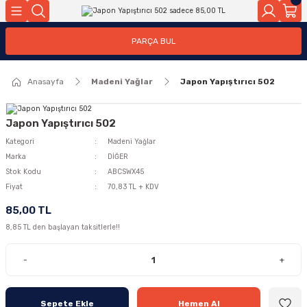
Geri Dön
Geri Dön
PARÇA BUL
ar
ar
Anasayfa
Madeni Yağlar
Japon Yapıştırıcı 502
ça
rça
Japon Yapıştırıcı 502
Kategori
Madeni Yağlar
Marka
DİĞER
Stok Kodu
ABCSWX45
Fiyat
70,83 TL + KDV
85,00 TL
8,85 TL den başlayan taksitlerle!!
-
+
Sepete Ekle
Hemen Al