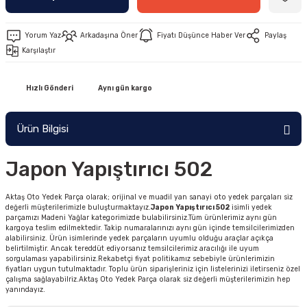
Yorum Yaz
Arkadaşına Öner
Fiyatı Düşünce Haber Ver
Paylaş
Karşılaştır
Hızlı Gönderi
Aynı gün kargo
Ürün Bilgisi
Japon Yapıştırıcı 502
Aktaş Oto Yedek Parça olarak; orijinal ve muadil yan sanayi oto yedek parçaları siz
değerli müşterilerimizle buluşturmaktayız.
Japon Yapıştırıcı 502
isimli yedek
parçamızı Madeni Yağlar kategorimizde bulabilirsiniz.Tüm ürünlerimiz aynı gün
kargoya teslim edilmektedir. Takip numaralarınızı aynı gün içinde temsilcilerimizden
alabilirsiniz. Ürün isimlerinde yedek parçaların uyumlu olduğu araçlar açıkça
belirtilmiştir. Ancak tereddüt ediyorsanız temsilcilerimiz aracılığı ile uyum
sorgulaması yapabilirsiniz.Rekabetçi fiyat politikamız sebebiyle ürünlerimizin
fiyatları uygun tutulmaktadır. Toplu ürün siparişleriniz için listelerinizi iletirseniz özel
çalışma sağlayabilriz.Aktaş Oto Yedek Parça olarak siz değerli müşterilerimizin hep
yanındayız.