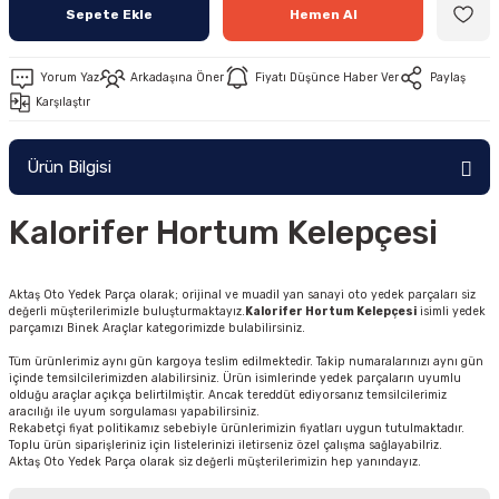
Sepete Ekle
Hemen Al
Yorum Yaz
Arkadaşına Öner
Fiyatı Düşünce Haber Ver
Paylaş
Karşılaştır
Ürün Bilgisi
Kalorifer Hortum Kelepçesi
Aktaş Oto Yedek Parça olarak; orijinal ve muadil yan sanayi oto yedek parçaları siz
değerli müşterilerimizle buluşturmaktayız.
Kalorifer Hortum Kelepçesi
isimli yedek
parçamızı Binek Araçlar kategorimizde bulabilirsiniz.
Tüm ürünlerimiz aynı gün kargoya teslim edilmektedir. Takip numaralarınızı aynı gün
içinde temsilcilerimizden alabilirsiniz. Ürün isimlerinde yedek parçaların uyumlu
olduğu araçlar açıkça belirtilmiştir. Ancak tereddüt ediyorsanız temsilcilerimiz
aracılığı ile uyum sorgulaması yapabilirsiniz.
Rekabetçi fiyat politikamız sebebiyle ürünlerimizin fiyatları uygun tutulmaktadır.
Toplu ürün siparişleriniz için listelerinizi iletirseniz özel çalışma sağlayabilriz.
Aktaş Oto Yedek Parça olarak siz değerli müşterilerimizin hep yanındayız.