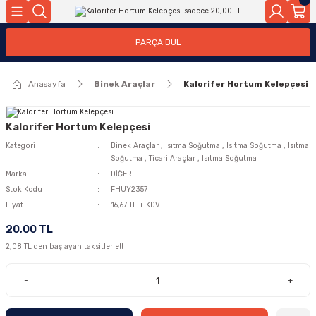
Geri Dön
Geri Dön
PARÇA BUL
ar
ar
Anasayfa
Binek Araçlar
Kalorifer Hortum Kelepçesi
ça
rça
Kalorifer Hortum Kelepçesi
Kategori
Binek Araçlar
,
Isıtma Soğutma
,
Isıtma Soğutma
,
Isıtma
Soğutma
,
Ticari Araçlar
,
Isıtma Soğutma
Marka
DİĞER
Stok Kodu
FHUY2357
Fiyat
16,67 TL + KDV
20,00 TL
2,08 TL den başlayan taksitlerle!!
-
+