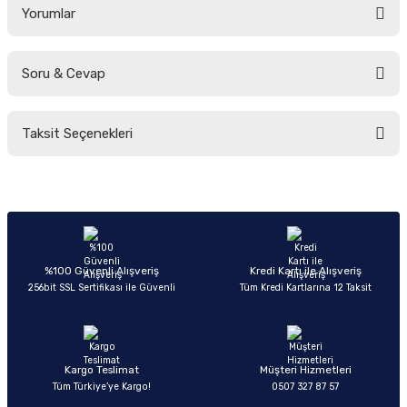
Yorumlar
Soru & Cevap
Bu ürüne ilk yorumu siz yapın!
Taksit Seçenekleri
Yorum Yaz
Ürün hakkında henüz soru sorulmamış.
Soru Sor
%100 Güvenli Alışveriş
Kredi Kartı ile Alışveriş
256bit SSL Sertifikası ile Güvenli
Tüm Kredi Kartlarına 12 Taksit
Kargo Teslimat
Müşteri Hizmetleri
Tüm Türkiye’ye Kargo!
0507 327 87 57