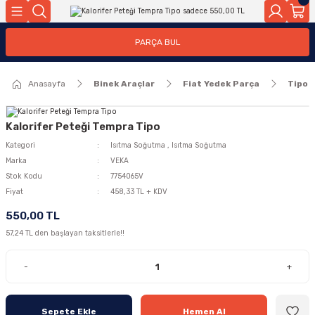
Geri Dön
Geri Dön
PARÇA BUL
ar
ar
Anasayfa
Binek Araçlar
Fiat Yedek Parça
Tipo
ça
rça
Kalorifer Peteği Tempra Tipo
Kategori
Isıtma Soğutma
,
Isıtma Soğutma
Marka
VEKA
Stok Kodu
7754065V
Fiyat
458,33 TL + KDV
550,00 TL
57,24 TL den başlayan taksitlerle!!
-
+
Sepete Ekle
Hemen Al