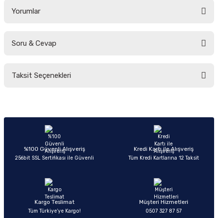
Yorumlar
Soru & Cevap
Bu ürüne ilk yorumu siz yapın!
Taksit Seçenekleri
Yorum Yaz
Ürün hakkında henüz soru sorulmamış.
Soru Sor
%100 Güvenli Alışveriş
Kredi Kartı ile Alışveriş
256bit SSL Sertifikası ile Güvenli
Tüm Kredi Kartlarına 12 Taksit
Kargo Teslimat
Müşteri Hizmetleri
Tüm Türkiye’ye Kargo!
0507 327 87 57