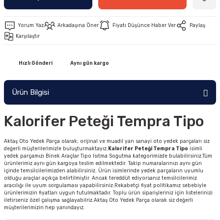
Yorum Yaz
Arkadaşına Öner
Fiyatı Düşünce Haber Ver
Paylaş
Karşılaştır
Hızlı Gönderi
Aynı gün kargo
Ürün Bilgisi
Kalorifer Peteği Tempra Tipo
Aktaş Oto Yedek Parça olarak; orijinal ve muadil yan sanayi oto yedek parçaları siz
değerli müşterilerimizle buluşturmaktayız.
Kalorifer Peteği Tempra Tipo
isimli
yedek parçamızı Binek Araçlar Tipo Isıtma Soğutma kategorimizde bulabilirsiniz.Tüm
ürünlerimiz aynı gün kargoya teslim edilmektedir. Takip numaralarınızı aynı gün
içinde temsilcilerimizden alabilirsiniz. Ürün isimlerinde yedek parçaların uyumlu
olduğu araçlar açıkça belirtilmiştir. Ancak tereddüt ediyorsanız temsilcilerimiz
aracılığı ile uyum sorgulaması yapabilirsiniz.Rekabetçi fiyat politikamız sebebiyle
ürünlerimizin fiyatları uygun tutulmaktadır. Toplu ürün siparişleriniz için listelerinizi
iletirseniz özel çalışma sağlayabilriz.Aktaş Oto Yedek Parça olarak siz değerli
müşterilerimizin hep yanındayız.