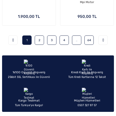
Mpi Motor
1.900,00 TL
950,00 TL
1
2
3
4
..
64
%100 Güvenli Alışveriş
Kredi Kartı ile Alışveriş
256bit SSL Sertifikası ile Güvenli
Tüm Kredi Kartlarına 12 Taksit
Kargo Teslimat
Müşteri Hizmetleri
Tüm Türkiye’ye Kargo!
0507 327 87 57