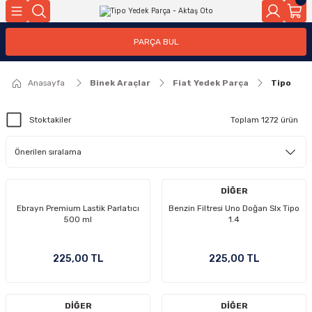
Geri Dön
Geri Dön
PARÇA BUL
ar
ar
Anasayfa
Binek Araçlar
Fiat Yedek Parça
Tipo
ça
Stoktakiler
Toplam 1272 ürün
rça
DİĞER
Ebrayn Premium Lastik Parlatıcı
Benzin Filtresi Uno Doğan Slx Tipo
500 ml
1.4
225,00 TL
225,00 TL
DİĞER
DİĞER