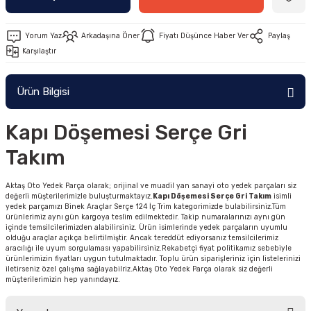
Yorum Yaz
Arkadaşına Öner
Fiyatı Düşünce Haber Ver
Paylaş
Karşılaştır
Ürün Bilgisi
Kapı Döşemesi Serçe Gri
Takım
Aktaş Oto Yedek Parça olarak; orijinal ve muadil yan sanayi oto yedek parçaları siz
değerli müşterilerimizle buluşturmaktayız.
Kapı Döşemesi Serçe Gri Takım
isimli
yedek parçamızı Binek Araçlar Serçe 124 İç Trim kategorimizde bulabilirsiniz.Tüm
ürünlerimiz aynı gün kargoya teslim edilmektedir. Takip numaralarınızı aynı gün
içinde temsilcilerimizden alabilirsiniz. Ürün isimlerinde yedek parçaların uyumlu
olduğu araçlar açıkça belirtilmiştir. Ancak tereddüt ediyorsanız temsilcilerimiz
aracılığı ile uyum sorgulaması yapabilirsiniz.Rekabetçi fiyat politikamız sebebiyle
ürünlerimizin fiyatları uygun tutulmaktadır. Toplu ürün siparişleriniz için listelerinizi
iletirseniz özel çalışma sağlayabilriz.Aktaş Oto Yedek Parça olarak siz değerli
müşterilerimizin hep yanındayız.