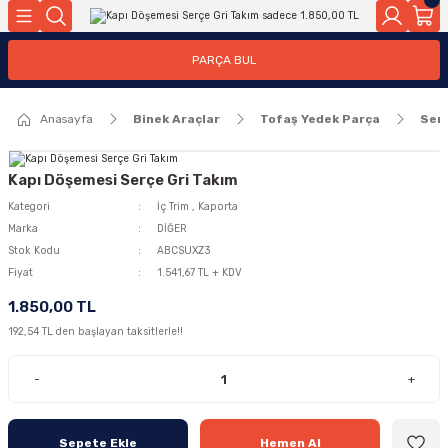
Geri Dön
Geri Dön
PARÇA BUL
ar
ar
Anasayfa
Binek Araçlar
Tofaş Yedek Parça
Ser
ça
rça
Kapı Döşemesi Serçe Gri Takım
Kategori
İç Trim
,
Kaporta
Marka
DİĞER
Stok Kodu
ABCSUXZ3
Fiyat
1.541,67 TL + KDV
1.850,00 TL
192,54 TL den başlayan taksitlerle!!
-
+
Sepete Ekle
Hemen Al