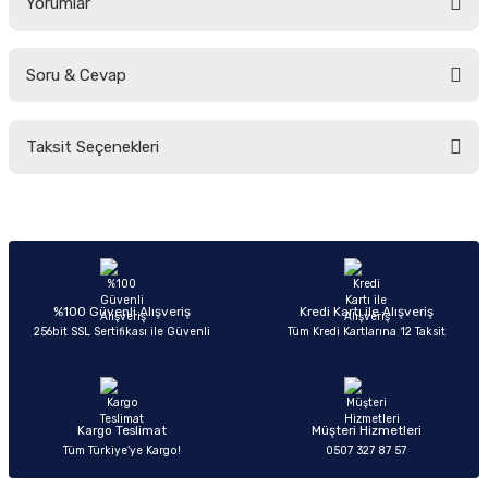
Yorumlar
Soru & Cevap
Bu ürüne ilk yorumu siz yapın!
Taksit Seçenekleri
Yorum Yaz
Ürün hakkında henüz soru sorulmamış.
Soru Sor
%100 Güvenli Alışveriş
Kredi Kartı ile Alışveriş
256bit SSL Sertifikası ile Güvenli
Tüm Kredi Kartlarına 12 Taksit
Kargo Teslimat
Müşteri Hizmetleri
Tüm Türkiye’ye Kargo!
0507 327 87 57