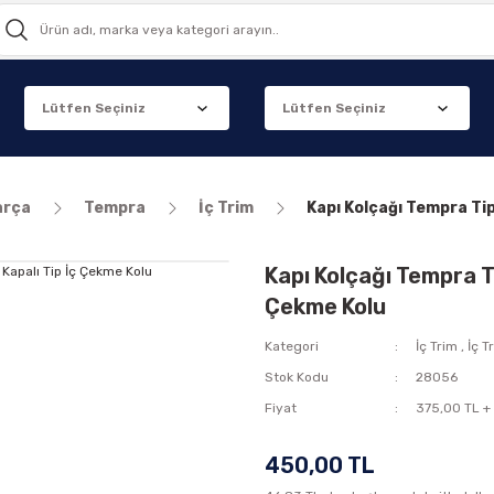
arça
Tempra
İç Trim
Kapı Kolçağı Tempra Ti
Kapı Kolçağı Tempra T
Çekme Kolu
Kategori
İç Trim
,
İç T
Stok Kodu
28056
Fiyat
375,00 TL +
450,00 TL