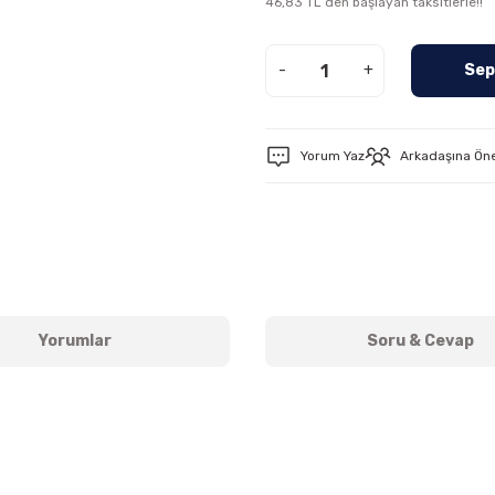
46,83 TL den başlayan taksitlerle!!
-
+
Sep
Yorum Yaz
Arkadaşına Ön
Yorumlar
Soru & Cevap