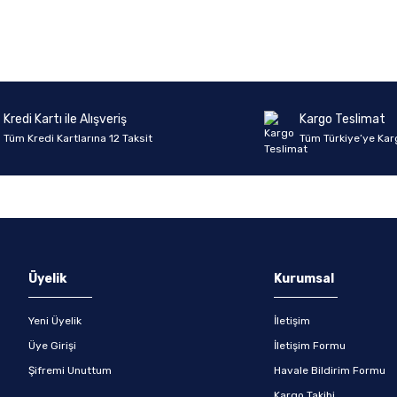
Ürün hakkında henüz soru sorulmamış.
Bu ürüne ilk yorumu siz yapın!
Yorum Yaz
Soru Sor
Kredi Kartı ile Alışveriş
Kargo Teslimat
Tüm Kredi Kartlarına 12 Taksit
Tüm Türkiye’ye Kar
Üyelik
Kurumsal
Yeni Üyelik
İletişim
Üye Girişi
İletişim Formu
Şifremi Unuttum
Havale Bildirim Formu
Kargo Takibi