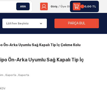
ARA
Giriş
/ Üye Ol
0,00 TL
PARÇA BUL
po Ön-Arka Uyumlu Sağ Kapalı Tip İç Çekme Kolu
ipo Ön-Arka Uyumlu Sağ Kapalı Tip İç
rim
,
Kaporta
,
Kaporta
 KDV