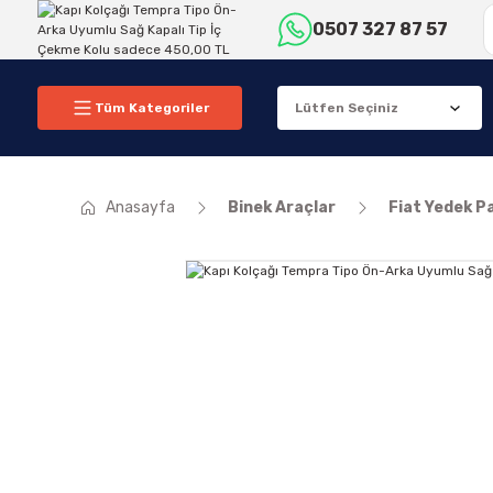
0507 327 87 57
Tüm Kategoriler
Anasayfa
Binek Araçlar
Fiat Yedek P