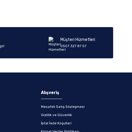
Müşteri Hizmetleri
go!
0507 327 87 57
Alışveriş
Mesafeli Satış Sözleşmesi
Gizlilik ve Güvenlik
İptal İade Koşullari
Kişisel Veriler Politikası